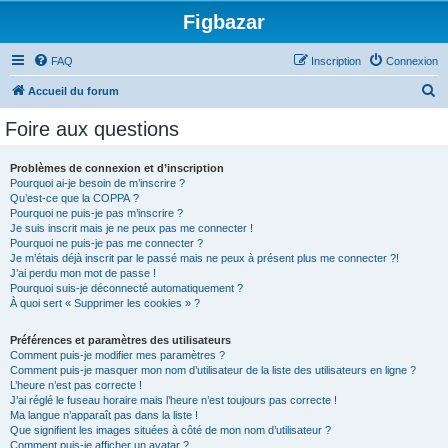
Figbazar
FAQ
Inscription
Connexion
R
Accueil du forum
e
Foire aux questions
c
h
Problèmes de connexion et d’inscription
Pourquoi ai-je besoin de m’inscrire ?
e
Qu’est-ce que la COPPA ?
r
Pourquoi ne puis-je pas m’inscrire ?
Je suis inscrit mais je ne peux pas me connecter !
c
Pourquoi ne puis-je pas me connecter ?
Je m’étais déjà inscrit par le passé mais ne peux à présent plus me connecter ?!
h
J’ai perdu mon mot de passe !
e
Pourquoi suis-je déconnecté automatiquement ?
À quoi sert « Supprimer les cookies » ?
r
Préférences et paramètres des utilisateurs
Comment puis-je modifier mes paramètres ?
Comment puis-je masquer mon nom d’utilisateur de la liste des utilisateurs en ligne ?
L’heure n’est pas correcte !
J’ai réglé le fuseau horaire mais l’heure n’est toujours pas correcte !
Ma langue n’apparaît pas dans la liste !
Que signifient les images situées à côté de mon nom d’utilisateur ?
Comment puis-je afficher un avatar ?