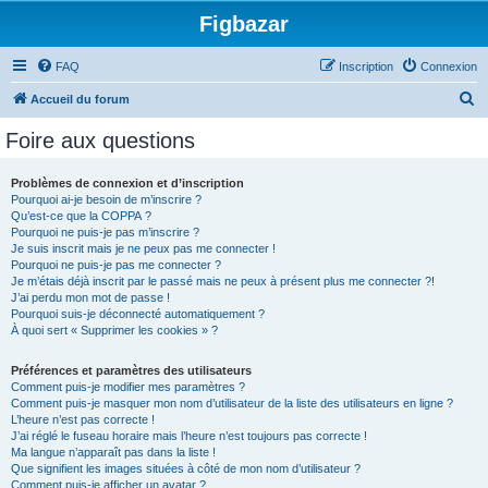
Figbazar
FAQ
Inscription
Connexion
R
Accueil du forum
e
Foire aux questions
c
h
Problèmes de connexion et d’inscription
Pourquoi ai-je besoin de m’inscrire ?
e
Qu’est-ce que la COPPA ?
r
Pourquoi ne puis-je pas m’inscrire ?
Je suis inscrit mais je ne peux pas me connecter !
c
Pourquoi ne puis-je pas me connecter ?
Je m’étais déjà inscrit par le passé mais ne peux à présent plus me connecter ?!
h
J’ai perdu mon mot de passe !
e
Pourquoi suis-je déconnecté automatiquement ?
À quoi sert « Supprimer les cookies » ?
r
Préférences et paramètres des utilisateurs
Comment puis-je modifier mes paramètres ?
Comment puis-je masquer mon nom d’utilisateur de la liste des utilisateurs en ligne ?
L’heure n’est pas correcte !
J’ai réglé le fuseau horaire mais l’heure n’est toujours pas correcte !
Ma langue n’apparaît pas dans la liste !
Que signifient les images situées à côté de mon nom d’utilisateur ?
Comment puis-je afficher un avatar ?