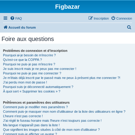
Figbazar
FAQ
Inscription
Connexion
R
Accueil du forum
e
Foire aux questions
c
h
Problèmes de connexion et d’inscription
Pourquoi ai-je besoin de m’inscrire ?
e
Qu’est-ce que la COPPA ?
r
Pourquoi ne puis-je pas m’inscrire ?
Je suis inscrit mais je ne peux pas me connecter !
c
Pourquoi ne puis-je pas me connecter ?
Je m’étais déjà inscrit par le passé mais ne peux à présent plus me connecter ?!
h
J’ai perdu mon mot de passe !
e
Pourquoi suis-je déconnecté automatiquement ?
À quoi sert « Supprimer les cookies » ?
r
Préférences et paramètres des utilisateurs
Comment puis-je modifier mes paramètres ?
Comment puis-je masquer mon nom d’utilisateur de la liste des utilisateurs en ligne ?
L’heure n’est pas correcte !
J’ai réglé le fuseau horaire mais l’heure n’est toujours pas correcte !
Ma langue n’apparaît pas dans la liste !
Que signifient les images situées à côté de mon nom d’utilisateur ?
Comment puis-je afficher un avatar ?