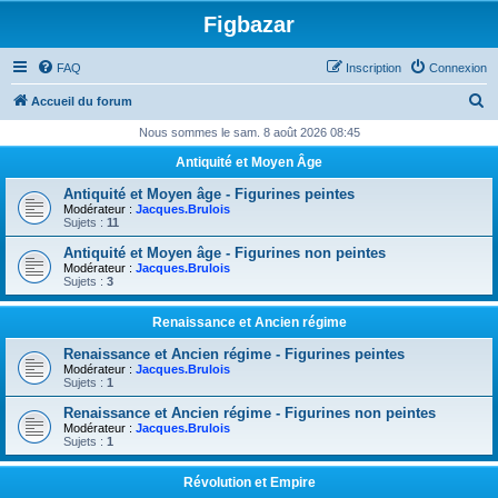
Figbazar
FAQ
Inscription
Connexion
R
Accueil du forum
e
Nous sommes le sam. 8 août 2026 08:45
c
Antiquité et Moyen Âge
h
Antiquité et Moyen âge - Figurines peintes
e
Modérateur :
Jacques.Brulois
Sujets :
11
r
Antiquité et Moyen âge - Figurines non peintes
c
Modérateur :
Jacques.Brulois
Sujets :
3
h
e
Renaissance et Ancien régime
r
Renaissance et Ancien régime - Figurines peintes
Modérateur :
Jacques.Brulois
Sujets :
1
Renaissance et Ancien régime - Figurines non peintes
Modérateur :
Jacques.Brulois
Sujets :
1
Révolution et Empire