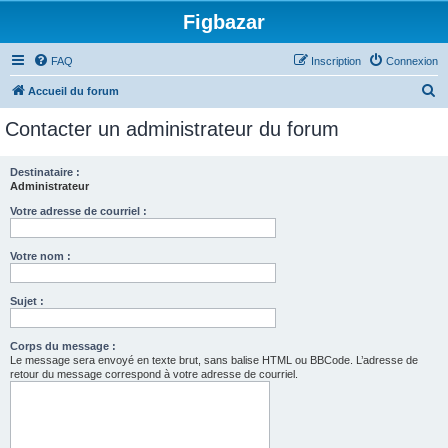
Figbazar
FAQ
Inscription
Connexion
R
Accueil du forum
e
Contacter un administrateur du forum
c
h
Destinataire :
Administrateur
e
r
Votre adresse de courriel :
c
Votre nom :
h
e
Sujet :
r
Corps du message :
Le message sera envoyé en texte brut, sans balise HTML ou BBCode. L’adresse de
retour du message correspond à votre adresse de courriel.