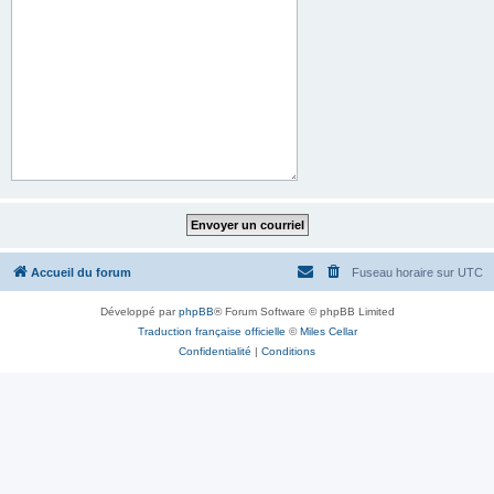
Accueil du forum
Fuseau horaire sur
UTC
Développé par
phpBB
® Forum Software © phpBB Limited
Traduction française officielle
©
Miles Cellar
Confidentialité
|
Conditions