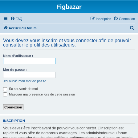
Figbazar
FAQ
Inscription
Connexion
R
Accueil du forum
e
Vous devez vous inscrire et vous connecter afin de pouvoir
c
consulter le profil des utilisateurs.
h
Nom d’utilisateur :
e
r
Mot de passe :
c
h
J’ai oublié mon mot de passe
e
Se souvenir de moi
Masquer ma présence lors de cette session
r
INSCRIPTION
Vous devez être inscrit avant de pouvoir vous connecter. L’inscription est
rapide et vous offre de nombreux avantages. Les administrateurs du forum
peuvent accorder des fonctionnalités supplémentaires aux utilisateurs inscrits.