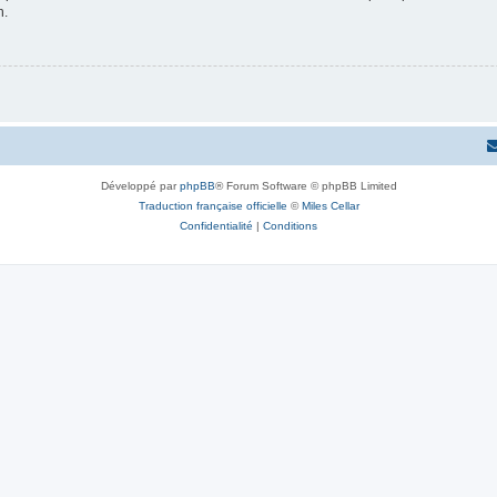
n.
Développé par
phpBB
® Forum Software © phpBB Limited
Traduction française officielle
©
Miles Cellar
Confidentialité
|
Conditions