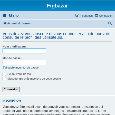
Figbazar
FAQ
Inscription
Connexion
R
Accueil du forum
e
Vous devez vous inscrire et vous connecter afin de pouvoir
c
consulter le profil des utilisateurs.
h
Nom d’utilisateur :
e
r
Mot de passe :
c
h
J’ai oublié mon mot de passe
e
Se souvenir de moi
Masquer ma présence lors de cette session
r
INSCRIPTION
Vous devez être inscrit avant de pouvoir vous connecter. L’inscription est
rapide et vous offre de nombreux avantages. Les administrateurs du forum
peuvent accorder des fonctionnalités supplémentaires aux utilisateurs inscrits.