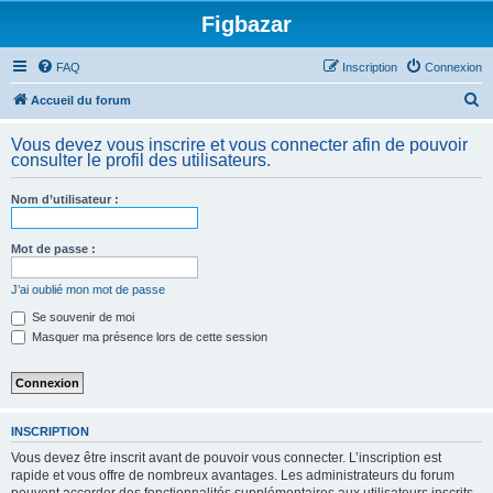
Figbazar
FAQ
Inscription
Connexion
R
Accueil du forum
e
Vous devez vous inscrire et vous connecter afin de pouvoir
c
consulter le profil des utilisateurs.
h
Nom d’utilisateur :
e
r
Mot de passe :
c
h
J’ai oublié mon mot de passe
e
Se souvenir de moi
Masquer ma présence lors de cette session
r
INSCRIPTION
Vous devez être inscrit avant de pouvoir vous connecter. L’inscription est
rapide et vous offre de nombreux avantages. Les administrateurs du forum
peuvent accorder des fonctionnalités supplémentaires aux utilisateurs inscrits.