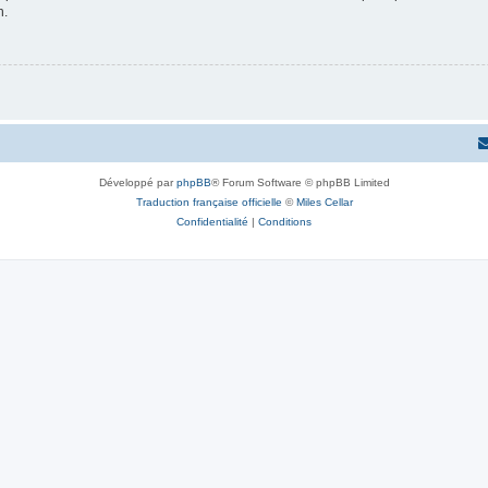
n.
Développé par
phpBB
® Forum Software © phpBB Limited
Traduction française officielle
©
Miles Cellar
Confidentialité
|
Conditions