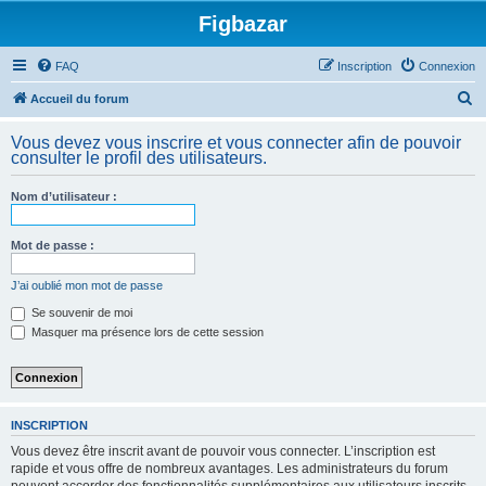
Figbazar
FAQ
Inscription
Connexion
R
Accueil du forum
e
Vous devez vous inscrire et vous connecter afin de pouvoir
c
consulter le profil des utilisateurs.
h
Nom d’utilisateur :
e
r
Mot de passe :
c
h
J’ai oublié mon mot de passe
e
Se souvenir de moi
Masquer ma présence lors de cette session
r
INSCRIPTION
Vous devez être inscrit avant de pouvoir vous connecter. L’inscription est
rapide et vous offre de nombreux avantages. Les administrateurs du forum
peuvent accorder des fonctionnalités supplémentaires aux utilisateurs inscrits.