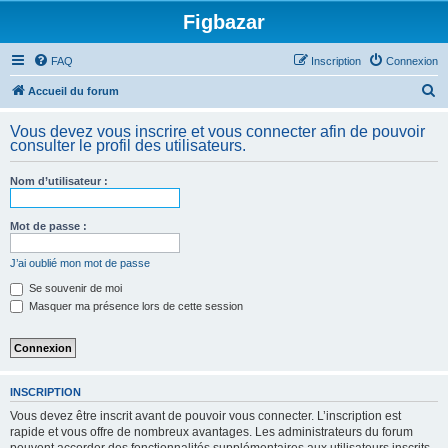
Figbazar
FAQ
Inscription
Connexion
R
Accueil du forum
e
Vous devez vous inscrire et vous connecter afin de pouvoir
c
consulter le profil des utilisateurs.
h
Nom d’utilisateur :
e
r
Mot de passe :
c
h
J’ai oublié mon mot de passe
e
Se souvenir de moi
Masquer ma présence lors de cette session
r
INSCRIPTION
Vous devez être inscrit avant de pouvoir vous connecter. L’inscription est
rapide et vous offre de nombreux avantages. Les administrateurs du forum
peuvent accorder des fonctionnalités supplémentaires aux utilisateurs inscrits.