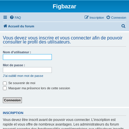
Figbazar
FAQ
Inscription
Connexion
R
Accueil du forum
e
Vous devez vous inscrire et vous connecter afin de pouvoir
c
consulter le profil des utilisateurs.
h
Nom d’utilisateur :
e
r
Mot de passe :
c
h
J’ai oublié mon mot de passe
e
Se souvenir de moi
Masquer ma présence lors de cette session
r
INSCRIPTION
Vous devez être inscrit avant de pouvoir vous connecter. L’inscription est
rapide et vous offre de nombreux avantages. Les administrateurs du forum
peuvent accorder des fonctionnalités supplémentaires aux utilisateurs inscrits.