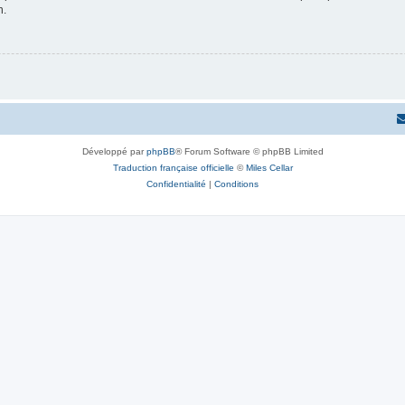
n.
Développé par
phpBB
® Forum Software © phpBB Limited
Traduction française officielle
©
Miles Cellar
Confidentialité
|
Conditions