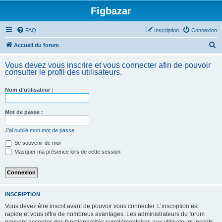
Figbazar
FAQ
Inscription
Connexion
R
Accueil du forum
e
Vous devez vous inscrire et vous connecter afin de pouvoir
c
consulter le profil des utilisateurs.
h
Nom d’utilisateur :
e
r
Mot de passe :
c
h
J’ai oublié mon mot de passe
e
Se souvenir de moi
Masquer ma présence lors de cette session
r
INSCRIPTION
Vous devez être inscrit avant de pouvoir vous connecter. L’inscription est
rapide et vous offre de nombreux avantages. Les administrateurs du forum
peuvent accorder des fonctionnalités supplémentaires aux utilisateurs inscrits.