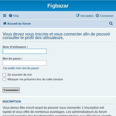
Figbazar
FAQ
Inscription
Connexion
R
Accueil du forum
e
Vous devez vous inscrire et vous connecter afin de pouvoir
c
consulter le profil des utilisateurs.
h
Nom d’utilisateur :
e
r
Mot de passe :
c
h
J’ai oublié mon mot de passe
e
Se souvenir de moi
Masquer ma présence lors de cette session
r
INSCRIPTION
Vous devez être inscrit avant de pouvoir vous connecter. L’inscription est
rapide et vous offre de nombreux avantages. Les administrateurs du forum
peuvent accorder des fonctionnalités supplémentaires aux utilisateurs inscrits.