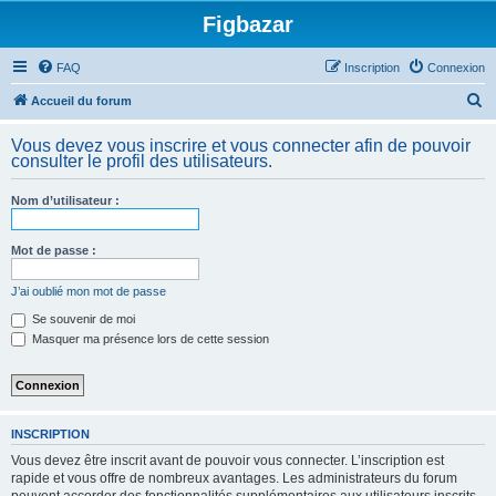
Figbazar
FAQ
Inscription
Connexion
R
Accueil du forum
e
Vous devez vous inscrire et vous connecter afin de pouvoir
c
consulter le profil des utilisateurs.
h
Nom d’utilisateur :
e
r
Mot de passe :
c
h
J’ai oublié mon mot de passe
e
Se souvenir de moi
Masquer ma présence lors de cette session
r
INSCRIPTION
Vous devez être inscrit avant de pouvoir vous connecter. L’inscription est
rapide et vous offre de nombreux avantages. Les administrateurs du forum
peuvent accorder des fonctionnalités supplémentaires aux utilisateurs inscrits.