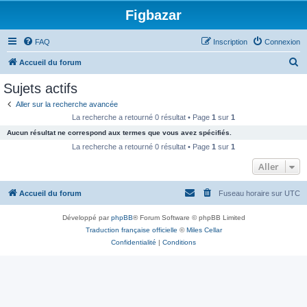
Figbazar
FAQ
Inscription
Connexion
R
Accueil du forum
e
Sujets actifs
c
Aller sur la recherche avancée
h
La recherche a retourné 0 résultat • Page
1
sur
1
e
Aucun résultat ne correspond aux termes que vous avez spécifiés.
r
La recherche a retourné 0 résultat • Page
1
sur
1
c
Aller
h
Accueil du forum
Fuseau horaire sur
UTC
e
r
Développé par
phpBB
® Forum Software © phpBB Limited
Traduction française officielle
©
Miles Cellar
Confidentialité
|
Conditions