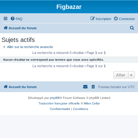
Figbazar
FAQ
Inscription
Connexion
R
Accueil du forum
e
Sujets actifs
c
Aller sur la recherche avancée
h
La recherche a retourné 0 résultat • Page
1
sur
1
e
Aucun résultat ne correspond aux termes que vous avez spécifiés.
r
La recherche a retourné 0 résultat • Page
1
sur
1
c
Aller
h
Accueil du forum
Fuseau horaire sur
UTC
e
r
Développé par
phpBB
® Forum Software © phpBB Limited
Traduction française officielle
©
Miles Cellar
Confidentialité
|
Conditions