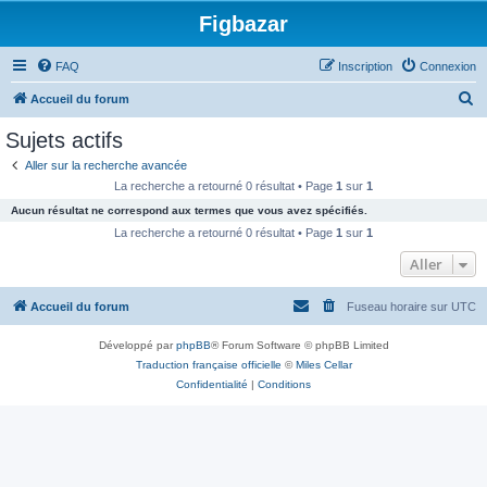
Figbazar
FAQ
Inscription
Connexion
R
Accueil du forum
e
Sujets actifs
c
Aller sur la recherche avancée
h
La recherche a retourné 0 résultat • Page
1
sur
1
e
Aucun résultat ne correspond aux termes que vous avez spécifiés.
r
La recherche a retourné 0 résultat • Page
1
sur
1
c
Aller
h
Accueil du forum
Fuseau horaire sur
UTC
e
r
Développé par
phpBB
® Forum Software © phpBB Limited
Traduction française officielle
©
Miles Cellar
Confidentialité
|
Conditions