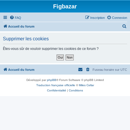
Figbazar
FAQ
Inscription
Connexion
R
Accueil du forum
e
Supprimer les cookies
c
h
Êtes-vous sûr de vouloir supprimer les cookies de ce forum ?
e
r
c
Accueil du forum
Fuseau horaire sur
UTC
h
Développé par
phpBB
® Forum Software © phpBB Limited
e
Traduction française officielle
©
Miles Cellar
r
Confidentialité
|
Conditions