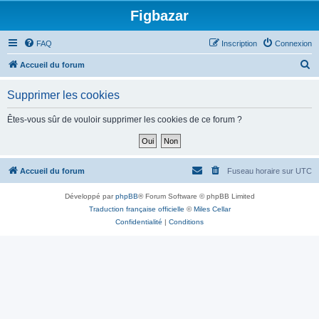
Figbazar
FAQ
Inscription
Connexion
R
Accueil du forum
e
Supprimer les cookies
c
h
Êtes-vous sûr de vouloir supprimer les cookies de ce forum ?
e
r
c
Accueil du forum
Fuseau horaire sur
UTC
h
Développé par
phpBB
® Forum Software © phpBB Limited
e
Traduction française officielle
©
Miles Cellar
r
Confidentialité
|
Conditions