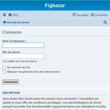
Figbazar
FAQ
Inscription
Connexion
R
Accueil du forum
e
Connexion
c
h
Nom d’utilisateur :
e
r
Mot de passe :
c
J’ai oublié mon mot de passe
h
Se souvenir de moi
e
Masquer ma présence lors de cette session
r
INSCRIPTION
Vous devez être inscrit avant de pouvoir vous connecter. L’inscription est
rapide et vous offre de nombreux avantages. Les administrateurs du forum
peuvent accorder des fonctionnalités supplémentaires aux utilisateurs inscrits.