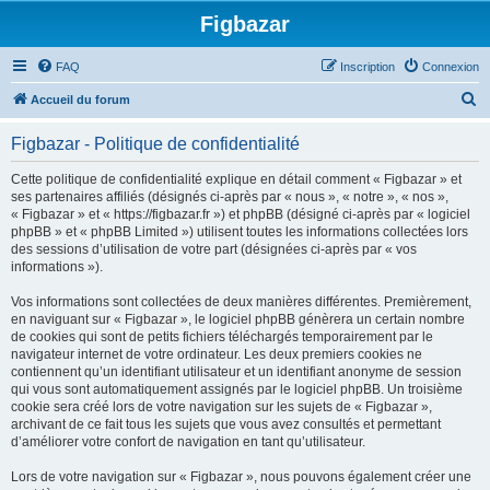
Figbazar
FAQ
Inscription
Connexion
R
Accueil du forum
e
Figbazar - Politique de confidentialité
c
h
Cette politique de confidentialité explique en détail comment « Figbazar » et
ses partenaires affiliés (désignés ci-après par « nous », « notre », « nos »,
e
« Figbazar » et « https://figbazar.fr ») et phpBB (désigné ci-après par « logiciel
r
phpBB » et « phpBB Limited ») utilisent toutes les informations collectées lors
des sessions d’utilisation de votre part (désignées ci-après par « vos
c
informations »).
h
Vos informations sont collectées de deux manières différentes. Premièrement,
e
en naviguant sur « Figbazar », le logiciel phpBB génèrera un certain nombre
r
de cookies qui sont de petits fichiers téléchargés temporairement par le
navigateur internet de votre ordinateur. Les deux premiers cookies ne
contiennent qu’un identifiant utilisateur et un identifiant anonyme de session
qui vous sont automatiquement assignés par le logiciel phpBB. Un troisième
cookie sera créé lors de votre navigation sur les sujets de « Figbazar »,
archivant de ce fait tous les sujets que vous avez consultés et permettant
d’améliorer votre confort de navigation en tant qu’utilisateur.
Lors de votre navigation sur « Figbazar », nous pouvons également créer une