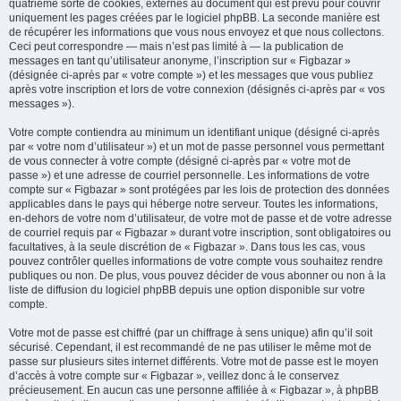
quatrième sorte de cookies, externes au document qui est prévu pour couvrir
uniquement les pages créées par le logiciel phpBB. La seconde manière est
de récupérer les informations que vous nous envoyez et que nous collectons.
Ceci peut correspondre — mais n’est pas limité à — la publication de
messages en tant qu’utilisateur anonyme, l’inscription sur « Figbazar »
(désignée ci-après par « votre compte ») et les messages que vous publiez
après votre inscription et lors de votre connexion (désignés ci-après par « vos
messages »).
Votre compte contiendra au minimum un identifiant unique (désigné ci-après
par « votre nom d’utilisateur ») et un mot de passe personnel vous permettant
de vous connecter à votre compte (désigné ci-après par « votre mot de
passe ») et une adresse de courriel personnelle. Les informations de votre
compte sur « Figbazar » sont protégées par les lois de protection des données
applicables dans le pays qui héberge notre serveur. Toutes les informations,
en-dehors de votre nom d’utilisateur, de votre mot de passe et de votre adresse
de courriel requis par « Figbazar » durant votre inscription, sont obligatoires ou
facultatives, à la seule discrétion de « Figbazar ». Dans tous les cas, vous
pouvez contrôler quelles informations de votre compte vous souhaitez rendre
publiques ou non. De plus, vous pouvez décider de vous abonner ou non à la
liste de diffusion du logiciel phpBB depuis une option disponible sur votre
compte.
Votre mot de passe est chiffré (par un chiffrage à sens unique) afin qu’il soit
sécurisé. Cependant, il est recommandé de ne pas utiliser le même mot de
passe sur plusieurs sites internet différents. Votre mot de passe est le moyen
d’accès à votre compte sur « Figbazar », veillez donc à le conservez
précieusement. En aucun cas une personne affiliée à « Figbazar », à phpBB