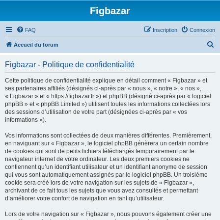
Figbazar
FAQ
Inscription
Connexion
R
Accueil du forum
e
Figbazar - Politique de confidentialité
c
h
Cette politique de confidentialité explique en détail comment « Figbazar » et
ses partenaires affiliés (désignés ci-après par « nous », « notre », « nos »,
e
« Figbazar » et « https://figbazar.fr ») et phpBB (désigné ci-après par « logiciel
r
phpBB » et « phpBB Limited ») utilisent toutes les informations collectées lors
des sessions d’utilisation de votre part (désignées ci-après par « vos
c
informations »).
h
Vos informations sont collectées de deux manières différentes. Premièrement,
e
en naviguant sur « Figbazar », le logiciel phpBB génèrera un certain nombre
r
de cookies qui sont de petits fichiers téléchargés temporairement par le
navigateur internet de votre ordinateur. Les deux premiers cookies ne
contiennent qu’un identifiant utilisateur et un identifiant anonyme de session
qui vous sont automatiquement assignés par le logiciel phpBB. Un troisième
cookie sera créé lors de votre navigation sur les sujets de « Figbazar »,
archivant de ce fait tous les sujets que vous avez consultés et permettant
d’améliorer votre confort de navigation en tant qu’utilisateur.
Lors de votre navigation sur « Figbazar », nous pouvons également créer une