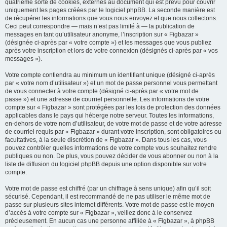
quatrième sorte de cookies, externes au document qui est prévu pour couvrir
uniquement les pages créées par le logiciel phpBB. La seconde manière est
de récupérer les informations que vous nous envoyez et que nous collectons.
Ceci peut correspondre — mais n’est pas limité à — la publication de
messages en tant qu’utilisateur anonyme, l’inscription sur « Figbazar »
(désignée ci-après par « votre compte ») et les messages que vous publiez
après votre inscription et lors de votre connexion (désignés ci-après par « vos
messages »).
Votre compte contiendra au minimum un identifiant unique (désigné ci-après
par « votre nom d’utilisateur ») et un mot de passe personnel vous permettant
de vous connecter à votre compte (désigné ci-après par « votre mot de
passe ») et une adresse de courriel personnelle. Les informations de votre
compte sur « Figbazar » sont protégées par les lois de protection des données
applicables dans le pays qui héberge notre serveur. Toutes les informations,
en-dehors de votre nom d’utilisateur, de votre mot de passe et de votre adresse
de courriel requis par « Figbazar » durant votre inscription, sont obligatoires ou
facultatives, à la seule discrétion de « Figbazar ». Dans tous les cas, vous
pouvez contrôler quelles informations de votre compte vous souhaitez rendre
publiques ou non. De plus, vous pouvez décider de vous abonner ou non à la
liste de diffusion du logiciel phpBB depuis une option disponible sur votre
compte.
Votre mot de passe est chiffré (par un chiffrage à sens unique) afin qu’il soit
sécurisé. Cependant, il est recommandé de ne pas utiliser le même mot de
passe sur plusieurs sites internet différents. Votre mot de passe est le moyen
d’accès à votre compte sur « Figbazar », veillez donc à le conservez
précieusement. En aucun cas une personne affiliée à « Figbazar », à phpBB