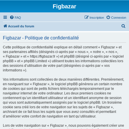
Figbazar
FAQ
Inscription
Connexion
R
Accueil du forum
e
Figbazar - Politique de confidentialité
c
h
Cette politique de confidentialité explique en détail comment « Figbazar » et
ses partenaires affiliés (désignés ci-après par « nous », « notre », « nos »,
e
« Figbazar » et « https://figbazar.fr ») et phpBB (désigné ci-après par « logiciel
r
phpBB » et « phpBB Limited ») utilisent toutes les informations collectées lors
des sessions d’utilisation de votre part (désignées ci-après par « vos
c
informations »).
h
Vos informations sont collectées de deux manières différentes. Premièrement,
e
en naviguant sur « Figbazar », le logiciel phpBB génèrera un certain nombre
r
de cookies qui sont de petits fichiers téléchargés temporairement par le
navigateur internet de votre ordinateur. Les deux premiers cookies ne
contiennent qu’un identifiant utilisateur et un identifiant anonyme de session
qui vous sont automatiquement assignés par le logiciel phpBB. Un troisième
cookie sera créé lors de votre navigation sur les sujets de « Figbazar »,
archivant de ce fait tous les sujets que vous avez consultés et permettant
d’améliorer votre confort de navigation en tant qu’utilisateur.
Lors de votre navigation sur « Figbazar », nous pouvons également créer une