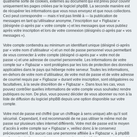
quatrième sorte de cookies, externes au document qui est prévu pour couvrir
uniquement les pages créées par le logiciel phpBB. La seconde manière est
de récupérer les informations que vous nous envoyez et que nous collectons.
Ceci peut correspondre — mais n’est pas limité à — la publication de
messages en tant qu’utilisateur anonyme, l’inscription sur « Figbazar »
(désignée ci-après par « votre compte ») et les messages que vous publiez
après votre inscription et lors de votre connexion (désignés ci-après par « vos
messages »).
Votre compte contiendra au minimum un identifiant unique (désigné ci-après
par « votre nom d’utilisateur ») et un mot de passe personnel vous permettant
de vous connecter à votre compte (désigné ci-après par « votre mot de
passe ») et une adresse de courriel personnelle. Les informations de votre
compte sur « Figbazar » sont protégées par les lois de protection des données
applicables dans le pays qui héberge notre serveur. Toutes les informations,
en-dehors de votre nom d’utilisateur, de votre mot de passe et de votre adresse
de courriel requis par « Figbazar » durant votre inscription, sont obligatoires ou
facultatives, à la seule discrétion de « Figbazar ». Dans tous les cas, vous
pouvez contrôler quelles informations de votre compte vous souhaitez rendre
publiques ou non. De plus, vous pouvez décider de vous abonner ou non à la
liste de diffusion du logiciel phpBB depuis une option disponible sur votre
compte.
Votre mot de passe est chiffré (par un chiffrage à sens unique) afin qu’il soit
sécurisé. Cependant, il est recommandé de ne pas utiliser le même mot de
passe sur plusieurs sites internet différents. Votre mot de passe est le moyen
d’accès à votre compte sur « Figbazar », veillez donc à le conservez
précieusement. En aucun cas une personne affiliée à « Figbazar », à phpBB