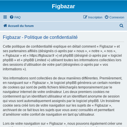
Figbazar
FAQ
Inscription
Connexion
R
Accueil du forum
e
Figbazar - Politique de confidentialité
c
h
Cette politique de confidentialité explique en détail comment « Figbazar » et
ses partenaires affiliés (désignés ci-après par « nous », « notre », « nos »,
e
« Figbazar » et « https://figbazar.fr ») et phpBB (désigné ci-après par « logiciel
r
phpBB » et « phpBB Limited ») utilisent toutes les informations collectées lors
des sessions d’utilisation de votre part (désignées ci-après par « vos
c
informations »).
h
Vos informations sont collectées de deux manières différentes. Premièrement,
e
en naviguant sur « Figbazar », le logiciel phpBB génèrera un certain nombre
r
de cookies qui sont de petits fichiers téléchargés temporairement par le
navigateur internet de votre ordinateur. Les deux premiers cookies ne
contiennent qu’un identifiant utilisateur et un identifiant anonyme de session
qui vous sont automatiquement assignés par le logiciel phpBB. Un troisième
cookie sera créé lors de votre navigation sur les sujets de « Figbazar »,
archivant de ce fait tous les sujets que vous avez consultés et permettant
d’améliorer votre confort de navigation en tant qu’utilisateur.
Lors de votre navigation sur « Figbazar », nous pouvons également créer une