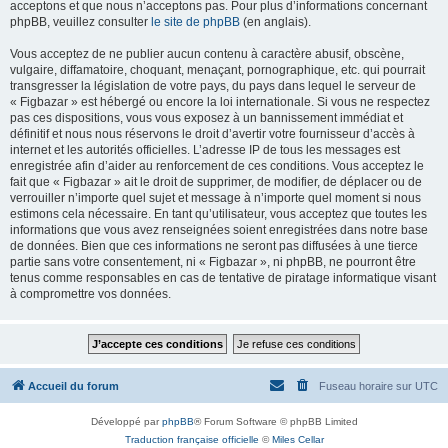
acceptons et que nous n’acceptons pas. Pour plus d’informations concernant
phpBB, veuillez consulter
le site de phpBB
(en anglais).
Vous acceptez de ne publier aucun contenu à caractère abusif, obscène,
vulgaire, diffamatoire, choquant, menaçant, pornographique, etc. qui pourrait
transgresser la législation de votre pays, du pays dans lequel le serveur de
« Figbazar » est hébergé ou encore la loi internationale. Si vous ne respectez
pas ces dispositions, vous vous exposez à un bannissement immédiat et
définitif et nous nous réservons le droit d’avertir votre fournisseur d’accès à
internet et les autorités officielles. L’adresse IP de tous les messages est
enregistrée afin d’aider au renforcement de ces conditions. Vous acceptez le
fait que « Figbazar » ait le droit de supprimer, de modifier, de déplacer ou de
verrouiller n’importe quel sujet et message à n’importe quel moment si nous
estimons cela nécessaire. En tant qu’utilisateur, vous acceptez que toutes les
informations que vous avez renseignées soient enregistrées dans notre base
de données. Bien que ces informations ne seront pas diffusées à une tierce
partie sans votre consentement, ni « Figbazar », ni phpBB, ne pourront être
tenus comme responsables en cas de tentative de piratage informatique visant
à compromettre vos données.
Accueil du forum
Fuseau horaire sur
UTC
Développé par
phpBB
® Forum Software © phpBB Limited
Traduction française officielle
©
Miles Cellar