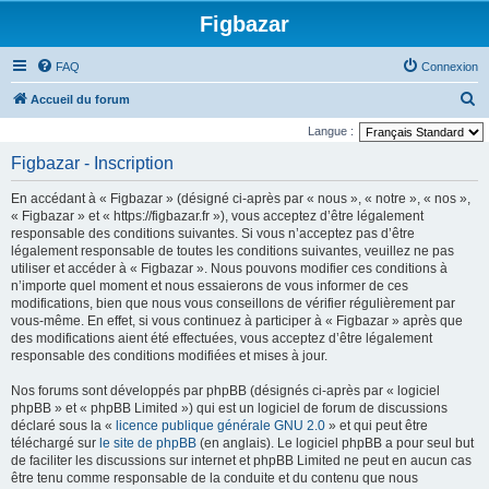
Figbazar
FAQ
Connexion
R
Accueil du forum
e
Langue :
c
Figbazar - Inscription
h
En accédant à « Figbazar » (désigné ci-après par « nous », « notre », « nos »,
e
« Figbazar » et « https://figbazar.fr »), vous acceptez d’être légalement
r
responsable des conditions suivantes. Si vous n’acceptez pas d’être
légalement responsable de toutes les conditions suivantes, veuillez ne pas
c
utiliser et accéder à « Figbazar ». Nous pouvons modifier ces conditions à
h
n’importe quel moment et nous essaierons de vous informer de ces
modifications, bien que nous vous conseillons de vérifier régulièrement par
e
vous-même. En effet, si vous continuez à participer à « Figbazar » après que
r
des modifications aient été effectuées, vous acceptez d’être légalement
responsable des conditions modifiées et mises à jour.
Nos forums sont développés par phpBB (désignés ci-après par « logiciel
phpBB » et « phpBB Limited ») qui est un logiciel de forum de discussions
déclaré sous la «
licence publique générale GNU 2.0
» et qui peut être
téléchargé sur
le site de phpBB
(en anglais). Le logiciel phpBB a pour seul but
de faciliter les discussions sur internet et phpBB Limited ne peut en aucun cas
être tenu comme responsable de la conduite et du contenu que nous