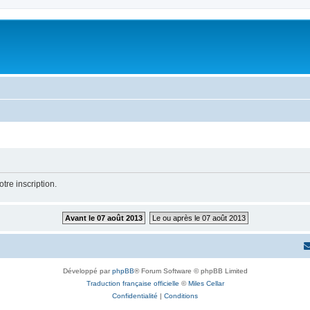
tre inscription.
Avant le 07 août 2013
Le ou après le 07 août 2013
Développé par
phpBB
® Forum Software © phpBB Limited
Traduction française officielle
©
Miles Cellar
Confidentialité
|
Conditions