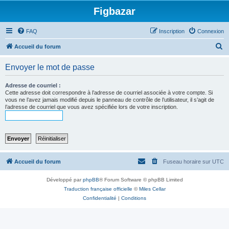
Figbazar
FAQ
Inscription
Connexion
R
Accueil du forum
e
Envoyer le mot de passe
c
h
Adresse de courriel :
Cette adresse doit correspondre à l’adresse de courriel associée à votre compte. Si
e
vous ne l’avez jamais modifié depuis le panneau de contrôle de l’utilisateur, il s’agit de
l’adresse de courriel que vous avez spécifiée lors de votre inscription.
r
c
h
e
r
Accueil du forum
Fuseau horaire sur
UTC
Développé par
phpBB
® Forum Software © phpBB Limited
Traduction française officielle
©
Miles Cellar
Confidentialité
|
Conditions