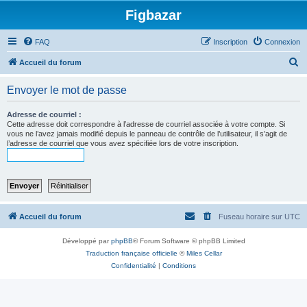
Figbazar
FAQ
Inscription
Connexion
R
Accueil du forum
e
Envoyer le mot de passe
c
h
Adresse de courriel :
Cette adresse doit correspondre à l’adresse de courriel associée à votre compte. Si
e
vous ne l’avez jamais modifié depuis le panneau de contrôle de l’utilisateur, il s’agit de
l’adresse de courriel que vous avez spécifiée lors de votre inscription.
r
c
h
e
r
Accueil du forum
Fuseau horaire sur
UTC
Développé par
phpBB
® Forum Software © phpBB Limited
Traduction française officielle
©
Miles Cellar
Confidentialité
|
Conditions