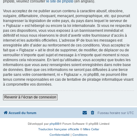
phpBB, veuillez consulter
le site de phpBB
(en anglais).
Vous acceptez de ne publier aucun contenu à caractère abusif, obscène,
vulgaire, diffamatoire, choquant, menaçant, pornographique, etc. qui pourrait
transgresser la législation de votre pays, du pays dans lequel le serveur de
« Figbazar » est hébergé ou encore la loi internationale. Si vous ne respectez
pas ces dispositions, vous vous exposez à un bannissement immédiat et
définitif et nous nous réservons le droit d’avertir votre fournisseur d’accès à
internet et les autorités officielles. L’adresse IP de tous les messages est
enregistrée afin d’aider au renforcement de ces conditions. Vous acceptez le
fait que « Figbazar » ait le droit de supprimer, de modifier, de déplacer ou de
verrouiller n’importe quel sujet et message à n’importe quel moment si nous
estimons cela nécessaire. En tant qu’utilisateur, vous acceptez que toutes les
informations que vous avez renseignées soient enregistrées dans notre base
de données. Bien que ces informations ne seront pas diffusées à une tierce
partie sans votre consentement, ni « Figbazar », ni phpBB, ne pourront être
tenus comme responsables en cas de tentative de piratage informatique visant
à compromettre vos données.
Revenir à l’écran de connexion
Accueil du forum
Fuseau horaire sur
UTC
Développé par
phpBB
® Forum Software © phpBB Limited
Traduction française officielle
©
Miles Cellar
Confidentialité
|
Conditions