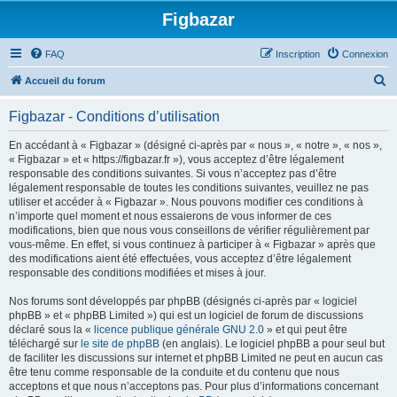
Figbazar
FAQ
Inscription
Connexion
R
Accueil du forum
e
Figbazar - Conditions d’utilisation
c
h
En accédant à « Figbazar » (désigné ci-après par « nous », « notre », « nos »,
« Figbazar » et « https://figbazar.fr »), vous acceptez d’être légalement
e
responsable des conditions suivantes. Si vous n’acceptez pas d’être
r
légalement responsable de toutes les conditions suivantes, veuillez ne pas
utiliser et accéder à « Figbazar ». Nous pouvons modifier ces conditions à
c
n’importe quel moment et nous essaierons de vous informer de ces
h
modifications, bien que nous vous conseillons de vérifier régulièrement par
vous-même. En effet, si vous continuez à participer à « Figbazar » après que
e
des modifications aient été effectuées, vous acceptez d’être légalement
r
responsable des conditions modifiées et mises à jour.
Nos forums sont développés par phpBB (désignés ci-après par « logiciel
phpBB » et « phpBB Limited ») qui est un logiciel de forum de discussions
déclaré sous la «
licence publique générale GNU 2.0
» et qui peut être
téléchargé sur
le site de phpBB
(en anglais). Le logiciel phpBB a pour seul but
de faciliter les discussions sur internet et phpBB Limited ne peut en aucun cas
être tenu comme responsable de la conduite et du contenu que nous
acceptons et que nous n’acceptons pas. Pour plus d’informations concernant