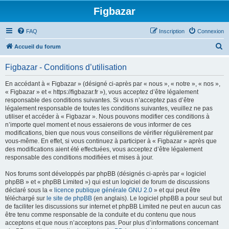
Figbazar
FAQ
Inscription
Connexion
R
Accueil du forum
e
Figbazar - Conditions d’utilisation
c
h
En accédant à « Figbazar » (désigné ci-après par « nous », « notre », « nos »,
« Figbazar » et « https://figbazar.fr »), vous acceptez d’être légalement
e
responsable des conditions suivantes. Si vous n’acceptez pas d’être
r
légalement responsable de toutes les conditions suivantes, veuillez ne pas
utiliser et accéder à « Figbazar ». Nous pouvons modifier ces conditions à
c
n’importe quel moment et nous essaierons de vous informer de ces
h
modifications, bien que nous vous conseillons de vérifier régulièrement par
vous-même. En effet, si vous continuez à participer à « Figbazar » après que
e
des modifications aient été effectuées, vous acceptez d’être légalement
r
responsable des conditions modifiées et mises à jour.
Nos forums sont développés par phpBB (désignés ci-après par « logiciel
phpBB » et « phpBB Limited ») qui est un logiciel de forum de discussions
déclaré sous la «
licence publique générale GNU 2.0
» et qui peut être
téléchargé sur
le site de phpBB
(en anglais). Le logiciel phpBB a pour seul but
de faciliter les discussions sur internet et phpBB Limited ne peut en aucun cas
être tenu comme responsable de la conduite et du contenu que nous
acceptons et que nous n’acceptons pas. Pour plus d’informations concernant