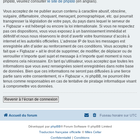
phpBB, veuillez consulter
le site de phpBB
(en anglais).
Vous acceptez de ne publier aucun contenu à caractère abusif, obscène,
vulgaire, diffamatoire, choquant, menaçant, pornographique, etc. qui pourrait
transgresser la législation de votre pays, du pays dans lequel le serveur de
« Figbazar » est hébergé ou encore la loi internationale. Si vous ne respectez
pas ces dispositions, vous vous exposez à un bannissement immédiat et
définitif et nous nous réservons le droit d’avertir votre fournisseur d’accès à
internet et les autorités officielles. L’adresse IP de tous les messages est
enregistrée afin d’aider au renforcement de ces conditions. Vous acceptez le
fait que « Figbazar » ait le droit de supprimer, de modifier, de déplacer ou de
verrouiller n’importe quel sujet et message à n’importe quel moment si nous
estimons cela nécessaire. En tant qu’utilisateur, vous acceptez que toutes les
informations que vous avez renseignées soient enregistrées dans notre base
de données. Bien que ces informations ne seront pas diffusées à une tierce
partie sans votre consentement, ni « Figbazar », ni phpBB, ne pourront être
tenus comme responsables en cas de tentative de piratage informatique visant
à compromettre vos données.
Revenir à l’écran de connexion
Accueil du forum
Fuseau horaire sur
UTC
Développé par
phpBB
® Forum Software © phpBB Limited
Traduction française officielle
©
Miles Cellar
Confidentialité
|
Conditions