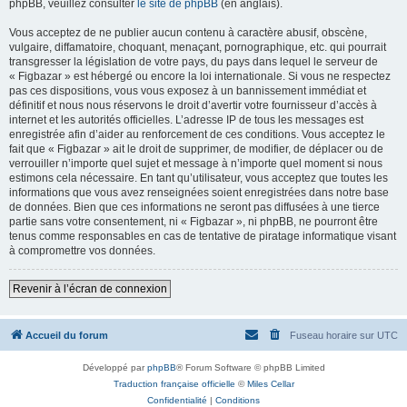
phpBB, veuillez consulter
le site de phpBB
(en anglais).
Vous acceptez de ne publier aucun contenu à caractère abusif, obscène,
vulgaire, diffamatoire, choquant, menaçant, pornographique, etc. qui pourrait
transgresser la législation de votre pays, du pays dans lequel le serveur de
« Figbazar » est hébergé ou encore la loi internationale. Si vous ne respectez
pas ces dispositions, vous vous exposez à un bannissement immédiat et
définitif et nous nous réservons le droit d’avertir votre fournisseur d’accès à
internet et les autorités officielles. L’adresse IP de tous les messages est
enregistrée afin d’aider au renforcement de ces conditions. Vous acceptez le
fait que « Figbazar » ait le droit de supprimer, de modifier, de déplacer ou de
verrouiller n’importe quel sujet et message à n’importe quel moment si nous
estimons cela nécessaire. En tant qu’utilisateur, vous acceptez que toutes les
informations que vous avez renseignées soient enregistrées dans notre base
de données. Bien que ces informations ne seront pas diffusées à une tierce
partie sans votre consentement, ni « Figbazar », ni phpBB, ne pourront être
tenus comme responsables en cas de tentative de piratage informatique visant
à compromettre vos données.
Revenir à l’écran de connexion
Accueil du forum
Fuseau horaire sur
UTC
Développé par
phpBB
® Forum Software © phpBB Limited
Traduction française officielle
©
Miles Cellar
Confidentialité
|
Conditions