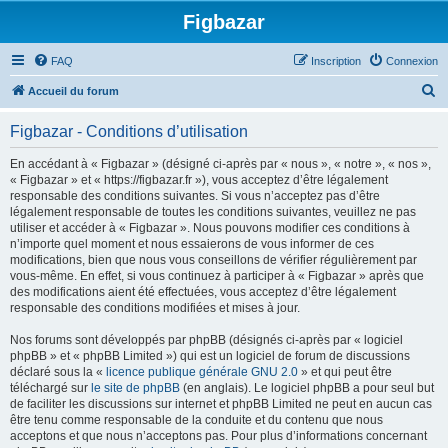
Figbazar
FAQ
Inscription
Connexion
R
Accueil du forum
e
Figbazar - Conditions d’utilisation
c
h
En accédant à « Figbazar » (désigné ci-après par « nous », « notre », « nos »,
« Figbazar » et « https://figbazar.fr »), vous acceptez d’être légalement
e
responsable des conditions suivantes. Si vous n’acceptez pas d’être
r
légalement responsable de toutes les conditions suivantes, veuillez ne pas
utiliser et accéder à « Figbazar ». Nous pouvons modifier ces conditions à
c
n’importe quel moment et nous essaierons de vous informer de ces
h
modifications, bien que nous vous conseillons de vérifier régulièrement par
vous-même. En effet, si vous continuez à participer à « Figbazar » après que
e
des modifications aient été effectuées, vous acceptez d’être légalement
r
responsable des conditions modifiées et mises à jour.
Nos forums sont développés par phpBB (désignés ci-après par « logiciel
phpBB » et « phpBB Limited ») qui est un logiciel de forum de discussions
déclaré sous la «
licence publique générale GNU 2.0
» et qui peut être
téléchargé sur
le site de phpBB
(en anglais). Le logiciel phpBB a pour seul but
de faciliter les discussions sur internet et phpBB Limited ne peut en aucun cas
être tenu comme responsable de la conduite et du contenu que nous
acceptons et que nous n’acceptons pas. Pour plus d’informations concernant