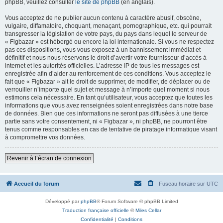
phpBB, veuillez consulter
le site de phpBB
(en anglais).
Vous acceptez de ne publier aucun contenu à caractère abusif, obscène,
vulgaire, diffamatoire, choquant, menaçant, pornographique, etc. qui pourrait
transgresser la législation de votre pays, du pays dans lequel le serveur de
« Figbazar » est hébergé ou encore la loi internationale. Si vous ne respectez
pas ces dispositions, vous vous exposez à un bannissement immédiat et
définitif et nous nous réservons le droit d’avertir votre fournisseur d’accès à
internet et les autorités officielles. L’adresse IP de tous les messages est
enregistrée afin d’aider au renforcement de ces conditions. Vous acceptez le
fait que « Figbazar » ait le droit de supprimer, de modifier, de déplacer ou de
verrouiller n’importe quel sujet et message à n’importe quel moment si nous
estimons cela nécessaire. En tant qu’utilisateur, vous acceptez que toutes les
informations que vous avez renseignées soient enregistrées dans notre base
de données. Bien que ces informations ne seront pas diffusées à une tierce
partie sans votre consentement, ni « Figbazar », ni phpBB, ne pourront être
tenus comme responsables en cas de tentative de piratage informatique visant
à compromettre vos données.
Revenir à l’écran de connexion
Accueil du forum
Fuseau horaire sur
UTC
Développé par
phpBB
® Forum Software © phpBB Limited
Traduction française officielle
©
Miles Cellar
Confidentialité
|
Conditions