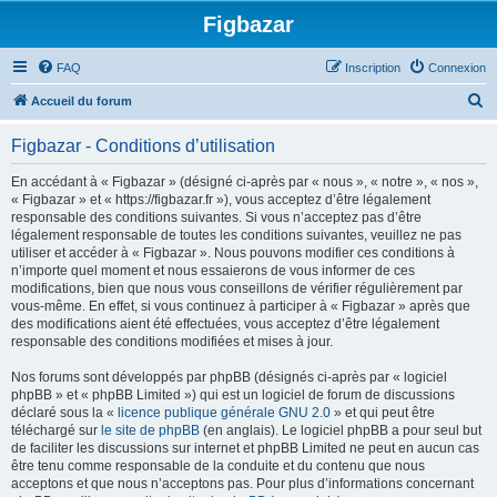
Figbazar
FAQ
Inscription
Connexion
R
Accueil du forum
e
Figbazar - Conditions d’utilisation
c
h
En accédant à « Figbazar » (désigné ci-après par « nous », « notre », « nos »,
« Figbazar » et « https://figbazar.fr »), vous acceptez d’être légalement
e
responsable des conditions suivantes. Si vous n’acceptez pas d’être
r
légalement responsable de toutes les conditions suivantes, veuillez ne pas
utiliser et accéder à « Figbazar ». Nous pouvons modifier ces conditions à
c
n’importe quel moment et nous essaierons de vous informer de ces
h
modifications, bien que nous vous conseillons de vérifier régulièrement par
vous-même. En effet, si vous continuez à participer à « Figbazar » après que
e
des modifications aient été effectuées, vous acceptez d’être légalement
r
responsable des conditions modifiées et mises à jour.
Nos forums sont développés par phpBB (désignés ci-après par « logiciel
phpBB » et « phpBB Limited ») qui est un logiciel de forum de discussions
déclaré sous la «
licence publique générale GNU 2.0
» et qui peut être
téléchargé sur
le site de phpBB
(en anglais). Le logiciel phpBB a pour seul but
de faciliter les discussions sur internet et phpBB Limited ne peut en aucun cas
être tenu comme responsable de la conduite et du contenu que nous
acceptons et que nous n’acceptons pas. Pour plus d’informations concernant