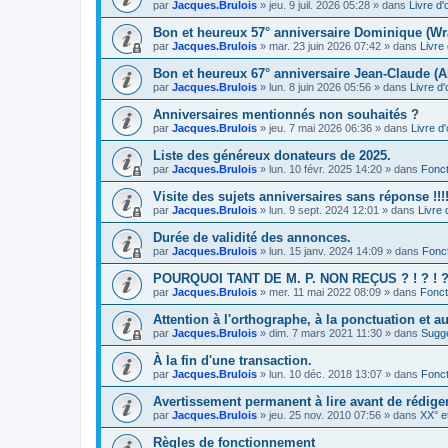
par
Jacques.Brulois
» jeu. 9 juil. 2026 05:28 » dans
Livre d'
Bon et heureux 57° anniversaire Dominique (Wr
par
Jacques.Brulois
» mar. 23 juin 2026 07:42 » dans
Livre 
Bon et heureux 67° anniversaire Jean-Claude (A
par
Jacques.Brulois
» lun. 8 juin 2026 05:56 » dans
Livre d'
Anniversaires mentionnés non souhaités ?
par
Jacques.Brulois
» jeu. 7 mai 2026 06:36 » dans
Livre d'
Liste des généreux donateurs de 2025.
par
Jacques.Brulois
» lun. 10 févr. 2025 14:20 » dans
Fonct
Visite des sujets anniversaires sans réponse !!!!
par
Jacques.Brulois
» lun. 9 sept. 2024 12:01 » dans
Livre 
Durée de validité des annonces.
par
Jacques.Brulois
» lun. 15 janv. 2024 14:09 » dans
Fonc
POURQUOI TANT DE M. P. NON REÇUS ? ! ? ! ? !
par
Jacques.Brulois
» mer. 11 mai 2022 08:09 » dans
Fonct
Attention à l'orthographe, à la ponctuation et a
par
Jacques.Brulois
» dim. 7 mars 2021 11:30 » dans
Sugg
À la fin d'une transaction.
par
Jacques.Brulois
» lun. 10 déc. 2018 13:07 » dans
Fonct
Avertissement permanent à lire avant de rédig
par
Jacques.Brulois
» jeu. 25 nov. 2010 07:56 » dans
XX° e
Règles de fonctionnement