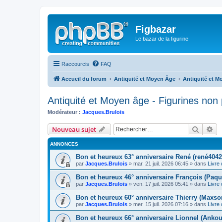
Figbazar
Le bazar de la figurine
Raccourcis
FAQ
Accueil du forum
Antiquité et Moyen Âge
Antiquité et M
Antiquité et Moyen âge - Figurines non 
Modérateur :
Jacques.Brulois
Recher
Re
Nouveau sujet
ANNONCES
Bon et heureux 63° anniversaire René (rené4042
par
Jacques.Brulois
» mar. 21 juil. 2026 06:45 » dans
Livre 
Bon et heureux 46° anniversaire François (Paqu
par
Jacques.Brulois
» ven. 17 juil. 2026 05:41 » dans
Livre 
Bon et heureux 60° anniversaire Thierry (Maxso
par
Jacques.Brulois
» mer. 15 juil. 2026 07:16 » dans
Livre 
Bon et heureux 66° anniversaire Lionnel (Ankou