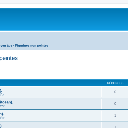
oyen âge - Figurines non peintes
peintes
cher
cherche avancée
RÉPONSES
).
0
d'or
itosan).
0
d'or
n).
1
d'or
).
1