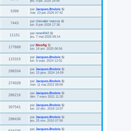
jeu. 9 juil. 2026 18:06
par
Jacques.Brulois
5399
mar. 23 juin 2026 07:42
par
chevalier marcos
7443
lun. 8 juin 2026 17:36
par
rene4042
11151
jeu. 7 mai 2026 09:14
par
Nicofig
177689
lun. 14 avr. 2025 06:56
par
Jacques.Brulois
115315
lun. 9 sept. 2024 12:01
par
Jacques.Brulois
298334
lun. 15 janv. 2024 14:09
par
Jacques.Brulois
274028
mer. 11 mai 2022 08:09
par
Jacques.Brulois
286216
dim. 7 mars 2021 11:30
par
Jacques.Brulois
307541
lun. 10 déc. 2018 13:07
par
Jacques.Brulois
298436
jeu. 25 nov. 2010 07:56
par
Jacques.Brulois