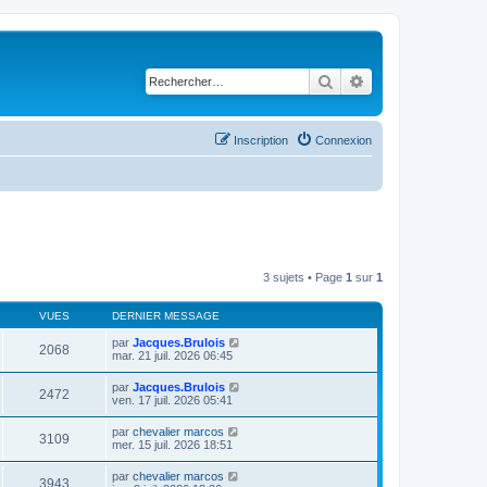
Rechercher
Recherche avancé
Inscription
Connexion
3 sujets • Page
1
sur
1
VUES
DERNIER MESSAGE
par
Jacques.Brulois
2068
mar. 21 juil. 2026 06:45
par
Jacques.Brulois
2472
ven. 17 juil. 2026 05:41
par
chevalier marcos
3109
mer. 15 juil. 2026 18:51
par
chevalier marcos
3943