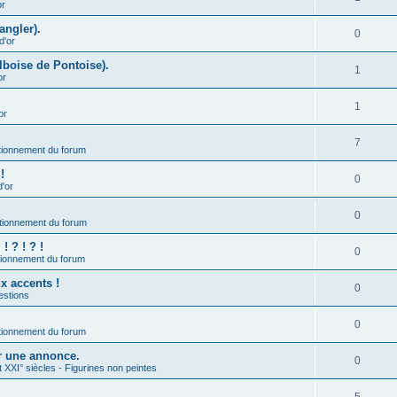
or
angler).
0
d'or
lboise de Pontoise).
1
or
1
or
7
ionnement du forum
!
0
d'or
0
tionnement du forum
 ? ! ? !
0
ionnement du forum
ux accents !
0
estions
0
ionnement du forum
er une annonce.
0
t XXI° siècles - Figurines non peintes