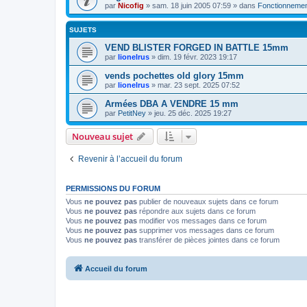
par
Nicofig
» sam. 18 juin 2005 07:59 » dans
Fonctionnemen
SUJETS
VEND BLISTER FORGED IN BATTLE 15mm
par
lionelrus
» dim. 19 févr. 2023 19:17
vends pochettes old glory 15mm
par
lionelrus
» mar. 23 sept. 2025 07:52
Armées DBA A VENDRE 15 mm
par
PetitNey
» jeu. 25 déc. 2025 19:27
Nouveau sujet
Revenir à l’accueil du forum
PERMISSIONS DU FORUM
Vous
ne pouvez pas
publier de nouveaux sujets dans ce forum
Vous
ne pouvez pas
répondre aux sujets dans ce forum
Vous
ne pouvez pas
modifier vos messages dans ce forum
Vous
ne pouvez pas
supprimer vos messages dans ce forum
Vous
ne pouvez pas
transférer de pièces jointes dans ce forum
Accueil du forum