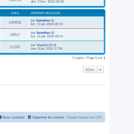
534735
dim. 3 févr. 2019 09:06
VUES
DERNIER MESSAGE
par
lionelrus
140656
lun. 13 juil. 2026 09:15
par
lionelrus
19017
lun. 13 juil. 2026 09:14
par
Vegetius19
11182
mer. 8 juil. 2026 17:56
3 sujets • Page
1
sur
1
Aller
Nous contacter
Supprimer les cookies
Fuseau horaire sur
UTC