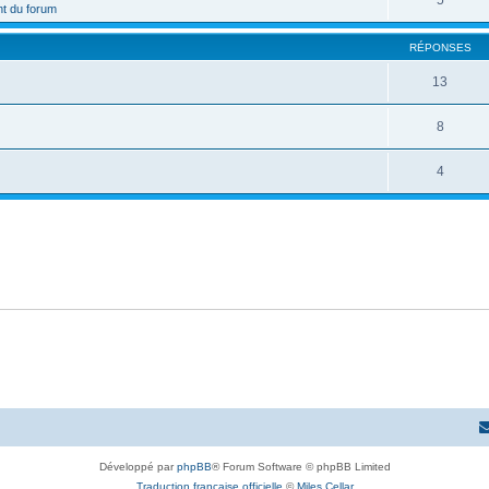
5
t du forum
RÉPONSES
13
8
4
Développé par
phpBB
® Forum Software © phpBB Limited
Traduction française officielle
©
Miles Cellar