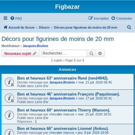
Figbazar
FAQ
Inscription
Connexion
R
Accueil du forum
Décors
Décors pour figurines de moins de 20 mm
e
Décors pour figurines de moins de 20 mm
c
Modérateur :
Jacques.Brulois
h
Rechercher
Recherche avanc
Nouveau sujet
e
2 sujets • Page
1
sur
1
r
Annonces
c
Bon et heureux 63° anniversaire René (rené4042).
h
Dernier message par
Jacques.Brulois
«
mar. 21 juil. 2026 06:45
e
Publié dans
Livre d'or
r
Bon et heureux 46° anniversaire François (Paquitosan).
Dernier message par
Jacques.Brulois
«
ven. 17 juil. 2026 05:41
Publié dans
Livre d'or
Bon et heureux 60° anniversaire Thierry (Maxson).
Dernier message par
chevalier marcos
«
mer. 15 juil. 2026 18:51
Publié dans
Livre d'or
Réponses :
1
Bon et heureux 66° anniversaire Lionnel (Ankou).
Dernier message par
chevalier marcos
«
jeu. 9 juil. 2026 18:06