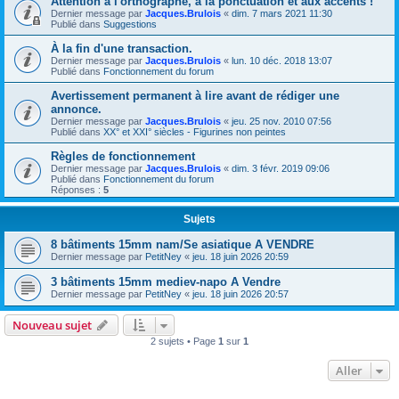
Attention à l'orthographe, à la ponctuation et aux accents !
Dernier message par
Jacques.Brulois
«
dim. 7 mars 2021 11:30
Publié dans
Suggestions
À la fin d'une transaction.
Dernier message par
Jacques.Brulois
«
lun. 10 déc. 2018 13:07
Publié dans
Fonctionnement du forum
Avertissement permanent à lire avant de rédiger une
annonce.
Dernier message par
Jacques.Brulois
«
jeu. 25 nov. 2010 07:56
Publié dans
XX° et XXI° siècles - Figurines non peintes
Règles de fonctionnement
Dernier message par
Jacques.Brulois
«
dim. 3 févr. 2019 09:06
Publié dans
Fonctionnement du forum
Réponses :
5
Sujets
8 bâtiments 15mm nam/Se asiatique A VENDRE
Dernier message par
PetitNey
«
jeu. 18 juin 2026 20:59
3 bâtiments 15mm mediev-napo A Vendre
Dernier message par
PetitNey
«
jeu. 18 juin 2026 20:57
Nouveau sujet
2 sujets • Page
1
sur
1
Aller