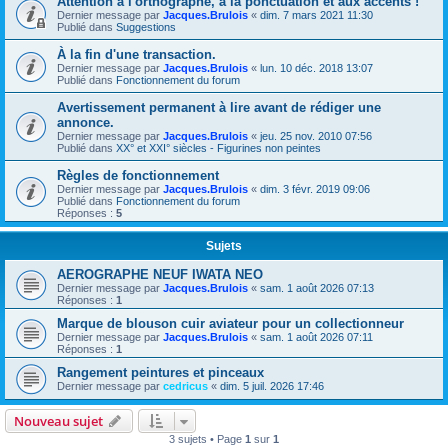
Attention à l'orthographe, à la ponctuation et aux accents !
Dernier message par
Jacques.Brulois
«
dim. 7 mars 2021 11:30
Publié dans
Suggestions
À la fin d'une transaction.
Dernier message par
Jacques.Brulois
«
lun. 10 déc. 2018 13:07
Publié dans
Fonctionnement du forum
Avertissement permanent à lire avant de rédiger une
annonce.
Dernier message par
Jacques.Brulois
«
jeu. 25 nov. 2010 07:56
Publié dans
XX° et XXI° siècles - Figurines non peintes
Règles de fonctionnement
Dernier message par
Jacques.Brulois
«
dim. 3 févr. 2019 09:06
Publié dans
Fonctionnement du forum
Réponses :
5
Sujets
AEROGRAPHE NEUF IWATA NEO
Dernier message par
Jacques.Brulois
«
sam. 1 août 2026 07:13
Réponses :
1
Marque de blouson cuir aviateur pour un collectionneur
Dernier message par
Jacques.Brulois
«
sam. 1 août 2026 07:11
Réponses :
1
Rangement peintures et pinceaux
Dernier message par
cedricus
«
dim. 5 juil. 2026 17:46
Nouveau sujet
3 sujets • Page
1
sur
1