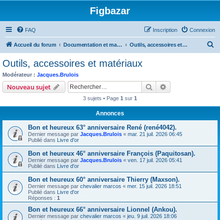
Figbazar
FAQ
Inscription
Connexion
R
Accueil du forum
Documentation et materiel du figuriniste
Outils, accessoires et matériaux
e
Outils, accessoires et matériaux
c
Modérateur :
Jacques.Brulois
h
Rechercher
Recherche avanc
Nouveau sujet
e
3 sujets • Page
1
sur
1
r
Annonces
c
Bon et heureux 63° anniversaire René (rené4042).
h
Dernier message par
Jacques.Brulois
«
mar. 21 juil. 2026 06:45
e
Publié dans
Livre d'or
r
Bon et heureux 46° anniversaire François (Paquitosan).
Dernier message par
Jacques.Brulois
«
ven. 17 juil. 2026 05:41
Publié dans
Livre d'or
Bon et heureux 60° anniversaire Thierry (Maxson).
Dernier message par
chevalier marcos
«
mer. 15 juil. 2026 18:51
Publié dans
Livre d'or
Réponses :
1
Bon et heureux 66° anniversaire Lionnel (Ankou).
Dernier message par
chevalier marcos
«
jeu. 9 juil. 2026 18:06