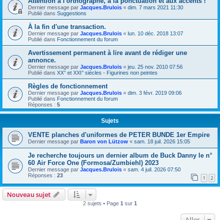
Attention à l'orthographe, à la ponctuation et aux accents !
Dernier message par
Jacques.Brulois
«
dim. 7 mars 2021 11:30
Publié dans
Suggestions
À la fin d'une transaction.
Dernier message par
Jacques.Brulois
«
lun. 10 déc. 2018 13:07
Publié dans
Fonctionnement du forum
Avertissement permanent à lire avant de rédiger une
annonce.
Dernier message par
Jacques.Brulois
«
jeu. 25 nov. 2010 07:56
Publié dans
XX° et XXI° siècles - Figurines non peintes
Règles de fonctionnement
Dernier message par
Jacques.Brulois
«
dim. 3 févr. 2019 09:06
Publié dans
Fonctionnement du forum
Réponses :
5
Sujets
VENTE planches d'uniformes de PETER BUNDE 1er Empire
Dernier message par
Baron von Lützow
«
sam. 18 juil. 2026 15:05
Je recherche toujours un dernier album de Buck Danny le n°
60 Air Force One (Formosa/Zumbiehl) 2023
Dernier message par
Jacques.Brulois
«
sam. 4 juil. 2026 07:50
Réponses :
23
1
2
Nouveau sujet
2 sujets • Page
1
sur
1
Aller