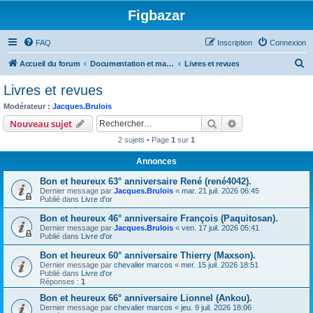
Figbazar
FAQ
Inscription
Connexion
R
Accueil du forum
Documentation et materiel du figuriniste
Livres et revues
e
Livres et revues
c
Modérateur :
Jacques.Brulois
h
Rechercher
Recherche avanc
Nouveau sujet
e
2 sujets • Page
1
sur
1
r
Annonces
c
Bon et heureux 63° anniversaire René (rené4042).
h
Dernier message par
Jacques.Brulois
«
mar. 21 juil. 2026 06:45
e
Publié dans
Livre d'or
r
Bon et heureux 46° anniversaire François (Paquitosan).
Dernier message par
Jacques.Brulois
«
ven. 17 juil. 2026 05:41
Publié dans
Livre d'or
Bon et heureux 60° anniversaire Thierry (Maxson).
Dernier message par
chevalier marcos
«
mer. 15 juil. 2026 18:51
Publié dans
Livre d'or
Réponses :
1
Bon et heureux 66° anniversaire Lionnel (Ankou).
Dernier message par
chevalier marcos
«
jeu. 9 juil. 2026 18:06