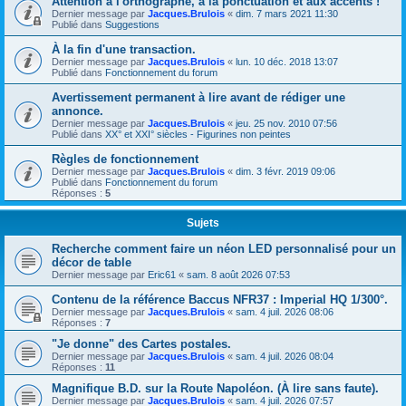
Attention à l'orthographe, à la ponctuation et aux accents !
Dernier message par
Jacques.Brulois
«
dim. 7 mars 2021 11:30
Publié dans
Suggestions
À la fin d'une transaction.
Dernier message par
Jacques.Brulois
«
lun. 10 déc. 2018 13:07
Publié dans
Fonctionnement du forum
Avertissement permanent à lire avant de rédiger une
annonce.
Dernier message par
Jacques.Brulois
«
jeu. 25 nov. 2010 07:56
Publié dans
XX° et XXI° siècles - Figurines non peintes
Règles de fonctionnement
Dernier message par
Jacques.Brulois
«
dim. 3 févr. 2019 09:06
Publié dans
Fonctionnement du forum
Réponses :
5
Sujets
Recherche comment faire un néon LED personnalisé pour un
décor de table
Dernier message par
Eric61
«
sam. 8 août 2026 07:53
Contenu de la référence Baccus NFR37 : Imperial HQ 1/300°.
Dernier message par
Jacques.Brulois
«
sam. 4 juil. 2026 08:06
Réponses :
7
"Je donne" des Cartes postales.
Dernier message par
Jacques.Brulois
«
sam. 4 juil. 2026 08:04
Réponses :
11
Magnifique B.D. sur la Route Napoléon. (À lire sans faute).
Dernier message par
Jacques.Brulois
«
sam. 4 juil. 2026 07:57