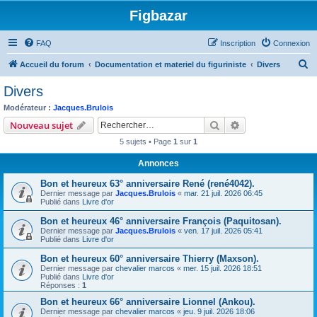
Figbazar
FAQ
Inscription
Connexion
R
Accueil du forum
Documentation et materiel du figuriniste
Divers
e
Divers
c
Modérateur :
Jacques.Brulois
h
Rechercher
Recherche avanc
Nouveau sujet
e
5 sujets • Page
1
sur
1
r
Annonces
c
Bon et heureux 63° anniversaire René (rené4042).
h
Dernier message par
Jacques.Brulois
«
mar. 21 juil. 2026 06:45
e
Publié dans
Livre d'or
r
Bon et heureux 46° anniversaire François (Paquitosan).
Dernier message par
Jacques.Brulois
«
ven. 17 juil. 2026 05:41
Publié dans
Livre d'or
Bon et heureux 60° anniversaire Thierry (Maxson).
Dernier message par
chevalier marcos
«
mer. 15 juil. 2026 18:51
Publié dans
Livre d'or
Réponses :
1
Bon et heureux 66° anniversaire Lionnel (Ankou).
Dernier message par
chevalier marcos
«
jeu. 9 juil. 2026 18:06