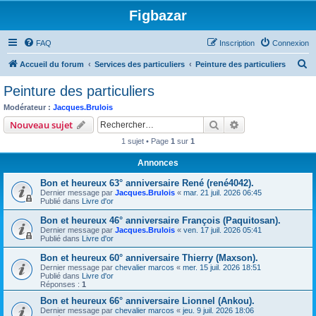
Figbazar
FAQ
Inscription
Connexion
R
Accueil du forum
Services des particuliers
Peinture des particuliers
e
Peinture des particuliers
c
Modérateur :
Jacques.Brulois
h
Rechercher
Recherche avanc
Nouveau sujet
e
1 sujet • Page
1
sur
1
r
Annonces
c
Bon et heureux 63° anniversaire René (rené4042).
h
Dernier message par
Jacques.Brulois
«
mar. 21 juil. 2026 06:45
e
Publié dans
Livre d'or
r
Bon et heureux 46° anniversaire François (Paquitosan).
Dernier message par
Jacques.Brulois
«
ven. 17 juil. 2026 05:41
Publié dans
Livre d'or
Bon et heureux 60° anniversaire Thierry (Maxson).
Dernier message par
chevalier marcos
«
mer. 15 juil. 2026 18:51
Publié dans
Livre d'or
Réponses :
1
Bon et heureux 66° anniversaire Lionnel (Ankou).
Dernier message par
chevalier marcos
«
jeu. 9 juil. 2026 18:06