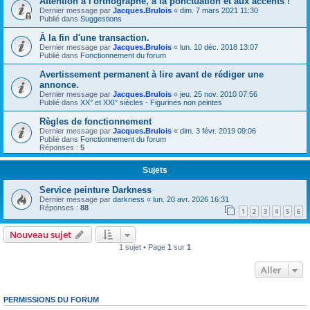
Attention à l'orthographe, à la ponctuation et aux accents !
Dernier message par
Jacques.Brulois
«
dim. 7 mars 2021 11:30
Publié dans
Suggestions
À la fin d'une transaction.
Dernier message par
Jacques.Brulois
«
lun. 10 déc. 2018 13:07
Publié dans
Fonctionnement du forum
Avertissement permanent à lire avant de rédiger une
annonce.
Dernier message par
Jacques.Brulois
«
jeu. 25 nov. 2010 07:56
Publié dans
XX° et XXI° siècles - Figurines non peintes
Règles de fonctionnement
Dernier message par
Jacques.Brulois
«
dim. 3 févr. 2019 09:06
Publié dans
Fonctionnement du forum
Réponses :
5
Sujets
Service peinture Darkness
Dernier message par
darkness
«
lun. 20 avr. 2026 16:31
Réponses :
88
1
2
3
4
5
6
Nouveau sujet
1 sujet • Page
1
sur
1
Aller
PERMISSIONS DU FORUM