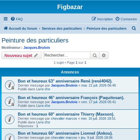
Figbazar
FAQ
Inscription
Connexion
R
Accueil du forum
Services des particuliers
Peinture des particuliers
e
Peinture des particuliers
c
Modérateur :
Jacques.Brulois
h
Rechercher
Recherche avanc
Nouveau sujet
e
1 sujet • Page
1
sur
1
r
Annonces
c
Bon et heureux 63° anniversaire René (rené4042).
h
Dernier message par
Jacques.Brulois
«
mar. 21 juil. 2026 06:45
e
Publié dans
Livre d'or
r
Bon et heureux 46° anniversaire François (Paquitosan).
Dernier message par
Jacques.Brulois
«
ven. 17 juil. 2026 05:41
Publié dans
Livre d'or
Bon et heureux 60° anniversaire Thierry (Maxson).
Dernier message par
chevalier marcos
«
mer. 15 juil. 2026 18:51
Publié dans
Livre d'or
Réponses :
1
Bon et heureux 66° anniversaire Lionnel (Ankou).
Dernier message par
chevalier marcos
«
jeu. 9 juil. 2026 18:06