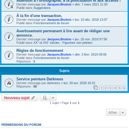
Attention à l'orthographe, à la ponctuation et aux accents !
Dernier message par
Jacques.Brulois
«
dim. 7 mars 2021 11:30
Publié dans
Suggestions
À la fin d'une transaction.
Dernier message par
Jacques.Brulois
«
lun. 10 déc. 2018 13:07
Publié dans
Fonctionnement du forum
Avertissement permanent à lire avant de rédiger une
annonce.
Dernier message par
Jacques.Brulois
«
jeu. 25 nov. 2010 07:56
Publié dans
XX° et XXI° siècles - Figurines non peintes
Règles de fonctionnement
Dernier message par
Jacques.Brulois
«
dim. 3 févr. 2019 09:06
Publié dans
Fonctionnement du forum
Réponses :
5
Sujets
Service peinture Darkness
Dernier message par
darkness
«
lun. 20 avr. 2026 16:31
Réponses :
88
1
2
3
4
5
6
Nouveau sujet
1 sujet • Page
1
sur
1
Aller
PERMISSIONS DU FORUM