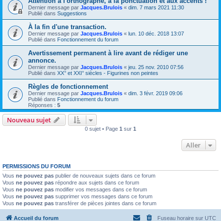
Attention à l'orthographe, à la ponctuation et aux accents !
Dernier message par
Jacques.Brulois
«
dim. 7 mars 2021 11:30
Publié dans
Suggestions
À la fin d'une transaction.
Dernier message par
Jacques.Brulois
«
lun. 10 déc. 2018 13:07
Publié dans
Fonctionnement du forum
Avertissement permanent à lire avant de rédiger une
annonce.
Dernier message par
Jacques.Brulois
«
jeu. 25 nov. 2010 07:56
Publié dans
XX° et XXI° siècles - Figurines non peintes
Règles de fonctionnement
Dernier message par
Jacques.Brulois
«
dim. 3 févr. 2019 09:06
Publié dans
Fonctionnement du forum
Réponses :
5
Nouveau sujet
0 sujet • Page
1
sur
1
Aller
PERMISSIONS DU FORUM
Vous
ne pouvez pas
publier de nouveaux sujets dans ce forum
Vous
ne pouvez pas
répondre aux sujets dans ce forum
Vous
ne pouvez pas
modifier vos messages dans ce forum
Vous
ne pouvez pas
supprimer vos messages dans ce forum
Vous
ne pouvez pas
transférer de pièces jointes dans ce forum
Accueil du forum
Fuseau horaire sur
UTC