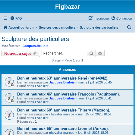
Figbazar
FAQ
Inscription
Connexion
R
Accueil du forum
Services des particuliers
Sculpture des particuliers
e
Sculpture des particuliers
c
Modérateur :
Jacques.Brulois
h
Rechercher
Recherche avanc
Nouveau sujet
e
0 sujet • Page
1
sur
1
r
Annonces
c
Bon et heureux 63° anniversaire René (rené4042).
h
Dernier message par
Jacques.Brulois
«
mar. 21 juil. 2026 06:45
e
Publié dans
Livre d'or
r
Bon et heureux 46° anniversaire François (Paquitosan).
Dernier message par
Jacques.Brulois
«
ven. 17 juil. 2026 05:41
Publié dans
Livre d'or
Bon et heureux 60° anniversaire Thierry (Maxson).
Dernier message par
chevalier marcos
«
mer. 15 juil. 2026 18:51
Publié dans
Livre d'or
Réponses :
1
Bon et heureux 66° anniversaire Lionnel (Ankou).
Dernier message par
chevalier marcos
«
jeu. 9 juil. 2026 18:06