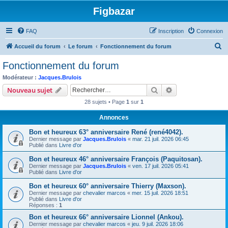
Figbazar
FAQ
Inscription
Connexion
R
Accueil du forum
Le forum
Fonctionnement du forum
e
Fonctionnement du forum
c
Modérateur :
Jacques.Brulois
h
Rechercher
Recherche avanc
Nouveau sujet
e
28 sujets • Page
1
sur
1
r
Annonces
c
Bon et heureux 63° anniversaire René (rené4042).
h
Dernier message par
Jacques.Brulois
«
mar. 21 juil. 2026 06:45
e
Publié dans
Livre d'or
r
Bon et heureux 46° anniversaire François (Paquitosan).
Dernier message par
Jacques.Brulois
«
ven. 17 juil. 2026 05:41
Publié dans
Livre d'or
Bon et heureux 60° anniversaire Thierry (Maxson).
Dernier message par
chevalier marcos
«
mer. 15 juil. 2026 18:51
Publié dans
Livre d'or
Réponses :
1
Bon et heureux 66° anniversaire Lionnel (Ankou).
Dernier message par
chevalier marcos
«
jeu. 9 juil. 2026 18:06