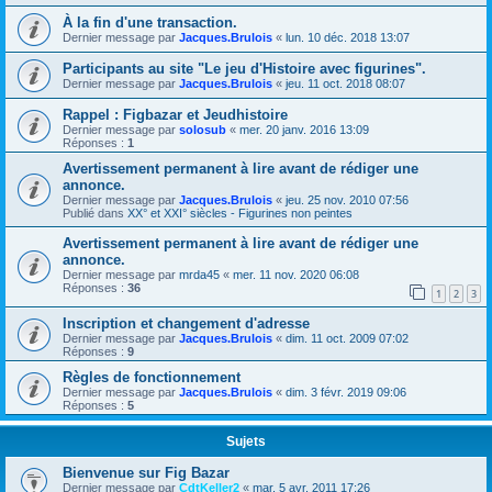
À la fin d'une transaction.
Dernier message par
Jacques.Brulois
«
lun. 10 déc. 2018 13:07
Participants au site "Le jeu d'Histoire avec figurines".
Dernier message par
Jacques.Brulois
«
jeu. 11 oct. 2018 08:07
Rappel : Figbazar et Jeudhistoire
Dernier message par
solosub
«
mer. 20 janv. 2016 13:09
Réponses :
1
Avertissement permanent à lire avant de rédiger une
annonce.
Dernier message par
Jacques.Brulois
«
jeu. 25 nov. 2010 07:56
Publié dans
XX° et XXI° siècles - Figurines non peintes
Avertissement permanent à lire avant de rédiger une
annonce.
Dernier message par
mrda45
«
mer. 11 nov. 2020 06:08
Réponses :
36
1
2
3
Inscription et changement d'adresse
Dernier message par
Jacques.Brulois
«
dim. 11 oct. 2009 07:02
Réponses :
9
Règles de fonctionnement
Dernier message par
Jacques.Brulois
«
dim. 3 févr. 2019 09:06
Réponses :
5
Sujets
Bienvenue sur Fig Bazar
Dernier message par
CdtKeller2
«
mar. 5 avr. 2011 17:26