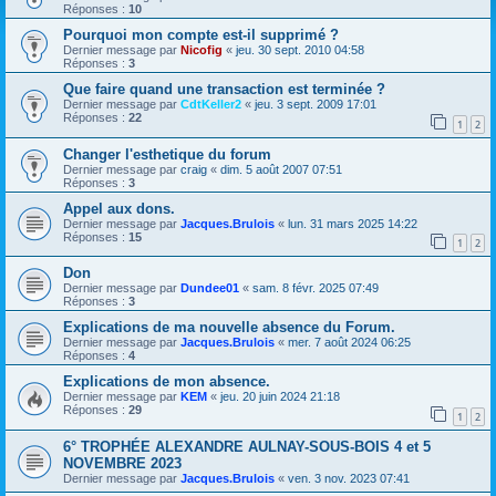
Réponses :
10
Pourquoi mon compte est-il supprimé ?
Dernier message par
Nicofig
«
jeu. 30 sept. 2010 04:58
Réponses :
3
Que faire quand une transaction est terminée ?
Dernier message par
CdtKeller2
«
jeu. 3 sept. 2009 17:01
Réponses :
22
1
2
Changer l'esthetique du forum
Dernier message par
craig
«
dim. 5 août 2007 07:51
Réponses :
3
Appel aux dons.
Dernier message par
Jacques.Brulois
«
lun. 31 mars 2025 14:22
Réponses :
15
1
2
Don
Dernier message par
Dundee01
«
sam. 8 févr. 2025 07:49
Réponses :
3
Explications de ma nouvelle absence du Forum.
Dernier message par
Jacques.Brulois
«
mer. 7 août 2024 06:25
Réponses :
4
Explications de mon absence.
Dernier message par
KEM
«
jeu. 20 juin 2024 21:18
Réponses :
29
1
2
6° TROPHÉE ALEXANDRE AULNAY-SOUS-BOIS 4 et 5
NOVEMBRE 2023
Dernier message par
Jacques.Brulois
«
ven. 3 nov. 2023 07:41