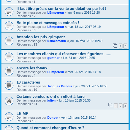
Réponses :
1
Il faut être précis sur la vente au détail ou par lot !
Dernier message par
LEmpereur
«
lun. 5 mars 2018 18:20
Réponses :
2
Boite pleine et messages coincés !
Dernier message par
LEmpereur
«
mar. 18 avr. 2017 05:19
Réponses :
3
Attention les prix grimpent
Dernier message par
usinesmanu
«
jeu. 16 févr. 2017 10:49
Réponses :
23
1
2
Les membres clients qui réservent des figurines ......
Dernier message par
gunthar
«
lun. 31 oct. 2016 10:55
Réponses :
7
encore les fotaux...
Dernier message par
LEmpereur
«
mer. 26 oct. 2016 14:18
Réponses :
4
10 caracteres
Dernier message par
Jacques.Brulois
«
jeu. 29 oct. 2015 16:55
Réponses :
10
Certains vendeurs ont un effort à faire.
Dernier message par
julien
«
lun. 15 juin 2015 05:35
Réponses :
31
1
2
3
LE MP
Dernier message par
Donop
«
ven. 13 mars 2015 10:24
Réponses :
6
Quand et comment changer d'heure ?