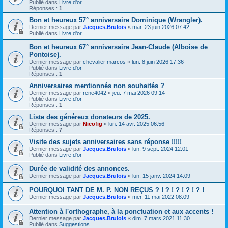
Publié dans
Livre d'or
Réponses :
1
Bon et heureux 57° anniversaire Dominique (Wrangler).
Dernier message par
Jacques.Brulois
«
mar. 23 juin 2026 07:42
Publié dans
Livre d'or
Bon et heureux 67° anniversaire Jean-Claude (Alboise de
Pontoise).
Dernier message par
chevalier marcos
«
lun. 8 juin 2026 17:36
Publié dans
Livre d'or
Réponses :
1
Anniversaires mentionnés non souhaités ?
Dernier message par
rene4042
«
jeu. 7 mai 2026 09:14
Publié dans
Livre d'or
Réponses :
1
Liste des généreux donateurs de 2025.
Dernier message par
Nicofig
«
lun. 14 avr. 2025 06:56
Réponses :
7
Visite des sujets anniversaires sans réponse !!!!!
Dernier message par
Jacques.Brulois
«
lun. 9 sept. 2024 12:01
Publié dans
Livre d'or
Durée de validité des annonces.
Dernier message par
Jacques.Brulois
«
lun. 15 janv. 2024 14:09
POURQUOI TANT DE M. P. NON REÇUS ? ! ? ! ? ! ? ! ? !
Dernier message par
Jacques.Brulois
«
mer. 11 mai 2022 08:09
Attention à l'orthographe, à la ponctuation et aux accents !
Dernier message par
Jacques.Brulois
«
dim. 7 mars 2021 11:30
Publié dans
Suggestions