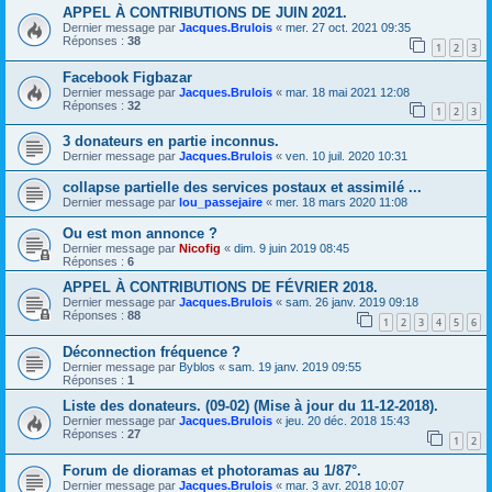
APPEL À CONTRIBUTIONS DE JUIN 2021.
Dernier message par
Jacques.Brulois
«
mer. 27 oct. 2021 09:35
Réponses :
38
1
2
3
Facebook Figbazar
Dernier message par
Jacques.Brulois
«
mar. 18 mai 2021 12:08
Réponses :
32
1
2
3
3 donateurs en partie inconnus.
Dernier message par
Jacques.Brulois
«
ven. 10 juil. 2020 10:31
collapse partielle des services postaux et assimilé ...
Dernier message par
lou_passejaire
«
mer. 18 mars 2020 11:08
Ou est mon annonce ?
Dernier message par
Nicofig
«
dim. 9 juin 2019 08:45
Réponses :
6
APPEL À CONTRIBUTIONS DE FÉVRIER 2018.
Dernier message par
Jacques.Brulois
«
sam. 26 janv. 2019 09:18
Réponses :
88
1
2
3
4
5
6
Déconnection fréquence ?
Dernier message par
Byblos
«
sam. 19 janv. 2019 09:55
Réponses :
1
Liste des donateurs. (09-02) (Mise à jour du 11-12-2018).
Dernier message par
Jacques.Brulois
«
jeu. 20 déc. 2018 15:43
Réponses :
27
1
2
Forum de dioramas et photoramas au 1/87°.
Dernier message par
Jacques.Brulois
«
mar. 3 avr. 2018 10:07