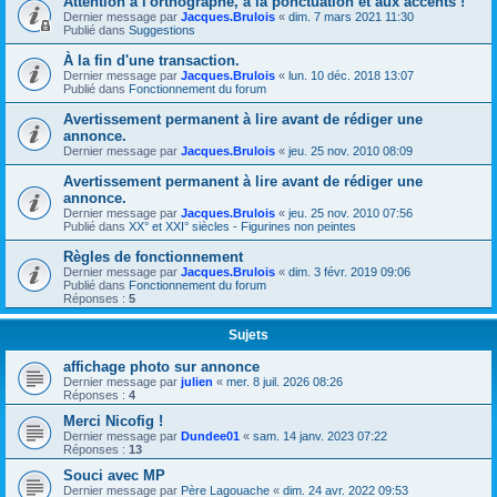
Attention à l'orthographe, à la ponctuation et aux accents !
Dernier message par
Jacques.Brulois
«
dim. 7 mars 2021 11:30
Publié dans
Suggestions
À la fin d'une transaction.
Dernier message par
Jacques.Brulois
«
lun. 10 déc. 2018 13:07
Publié dans
Fonctionnement du forum
Avertissement permanent à lire avant de rédiger une
annonce.
Dernier message par
Jacques.Brulois
«
jeu. 25 nov. 2010 08:09
Avertissement permanent à lire avant de rédiger une
annonce.
Dernier message par
Jacques.Brulois
«
jeu. 25 nov. 2010 07:56
Publié dans
XX° et XXI° siècles - Figurines non peintes
Règles de fonctionnement
Dernier message par
Jacques.Brulois
«
dim. 3 févr. 2019 09:06
Publié dans
Fonctionnement du forum
Réponses :
5
Sujets
affichage photo sur annonce
Dernier message par
julien
«
mer. 8 juil. 2026 08:26
Réponses :
4
Merci Nicofig !
Dernier message par
Dundee01
«
sam. 14 janv. 2023 07:22
Réponses :
13
Souci avec MP
Dernier message par
Père Lagouache
«
dim. 24 avr. 2022 09:53