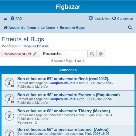
Figbazar
FAQ
Inscription
Connexion
R
Accueil du forum
Le forum
Erreurs et Bugs
e
Erreurs et Bugs
c
Modérateur :
Jacques.Brulois
h
Rechercher
Recherche avanc
Nouveau sujet
e
5 sujets • Page
1
sur
1
r
Annonces
c
Bon et heureux 63° anniversaire René (rené4042).
h
Dernier message par
Jacques.Brulois
«
mar. 21 juil. 2026 06:45
e
Publié dans
Livre d'or
r
Bon et heureux 46° anniversaire François (Paquitosan).
Dernier message par
Jacques.Brulois
«
ven. 17 juil. 2026 05:41
Publié dans
Livre d'or
Bon et heureux 60° anniversaire Thierry (Maxson).
Dernier message par
chevalier marcos
«
mer. 15 juil. 2026 18:51
Publié dans
Livre d'or
Réponses :
1
Bon et heureux 66° anniversaire Lionnel (Ankou).
Dernier message par
chevalier marcos
«
jeu. 9 juil. 2026 18:06