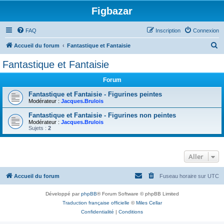
Figbazar
FAQ
Inscription
Connexion
R
Accueil du forum
Fantastique et Fantaisie
e
Fantastique et Fantaisie
c
Forum
h
e
Fantastique et Fantaisie - Figurines peintes
Modérateur :
Jacques.Brulois
r
Fantastique et Fantaisie - Figurines non peintes
c
Modérateur :
Jacques.Brulois
Sujets :
2
h
e
r
Aller
Accueil du forum
Fuseau horaire sur
UTC
Développé par
phpBB
® Forum Software © phpBB Limited
Traduction française officielle
©
Miles Cellar
Confidentialité
|
Conditions