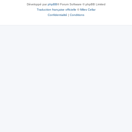
Développé par
phpBB
® Forum Software © phpBB Limited
Traduction française officielle
©
Miles Cellar
Confidentialité
|
Conditions