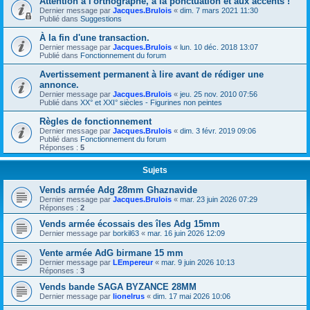
Attention à l'orthographe, à la ponctuation et aux accents !
Dernier message par
Jacques.Brulois
«
dim. 7 mars 2021 11:30
Publié dans
Suggestions
À la fin d'une transaction.
Dernier message par
Jacques.Brulois
«
lun. 10 déc. 2018 13:07
Publié dans
Fonctionnement du forum
Avertissement permanent à lire avant de rédiger une
annonce.
Dernier message par
Jacques.Brulois
«
jeu. 25 nov. 2010 07:56
Publié dans
XX° et XXI° siècles - Figurines non peintes
Règles de fonctionnement
Dernier message par
Jacques.Brulois
«
dim. 3 févr. 2019 09:06
Publié dans
Fonctionnement du forum
Réponses :
5
Sujets
Vends armée Adg 28mm Ghaznavide
Dernier message par
Jacques.Brulois
«
mar. 23 juin 2026 07:29
Réponses :
2
Vends armée écossais des îles Adg 15mm
Dernier message par
borkil63
«
mar. 16 juin 2026 12:09
Vente armée AdG birmane 15 mm
Dernier message par
LEmpereur
«
mar. 9 juin 2026 10:13
Réponses :
3
Vends bande SAGA BYZANCE 28MM
Dernier message par
lionelrus
«
dim. 17 mai 2026 10:06