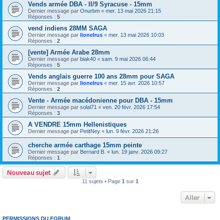
Vends armée DBA - II/9 Syracuse - 15mm
Dernier message par
Onurbm
«
mer. 13 mai 2026 21:15
Réponses :
5
vend indiens 28MM SAGA
Dernier message par
lionelrus
«
mer. 13 mai 2026 10:03
Réponses :
2
[vente] Armée Arabe 28mm
Dernier message par
biak40
«
sam. 9 mai 2026 06:44
Réponses :
5
Vends anglais guerre 100 ans 28mm pour SAGA
Dernier message par
lionelrus
«
mer. 15 avr. 2026 10:57
Réponses :
2
Vente - Armée macédonienne pour DBA - 15mm
Dernier message par
solal71
«
ven. 20 févr. 2026 17:54
Réponses :
3
A VENDRE 15mm Hellenistiques
Dernier message par
PetitNey
«
lun. 9 févr. 2026 21:26
cherche armée carthage 15mm peinte
Dernier message par
Bernard B.
«
lun. 19 janv. 2026 09:27
Réponses :
1
Nouveau sujet
11 sujets • Page
1
sur
1
Aller
PERMISSIONS DU FORUM