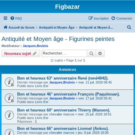
Figbazar
FAQ
Inscription
Connexion
R
Accueil du forum
Antiquité et Moyen Âge
Antiquité et Moyen âge - Figurines peintes
e
Antiquité et Moyen âge - Figurines peintes
c
Modérateur :
Jacques.Brulois
h
Rechercher
Recherche avanc
Nouveau sujet
e
11 sujets • Page
1
sur
1
r
Annonces
c
Bon et heureux 63° anniversaire René (rené4042).
h
Dernier message par
Jacques.Brulois
«
mar. 21 juil. 2026 06:45
e
Publié dans
Livre d'or
r
Bon et heureux 46° anniversaire François (Paquitosan).
Dernier message par
Jacques.Brulois
«
ven. 17 juil. 2026 05:41
Publié dans
Livre d'or
Bon et heureux 60° anniversaire Thierry (Maxson).
Dernier message par
chevalier marcos
«
mer. 15 juil. 2026 18:51
Publié dans
Livre d'or
Réponses :
1
Bon et heureux 66° anniversaire Lionnel (Ankou).
Dernier message par
chevalier marcos
«
jeu. 9 juil. 2026 18:06