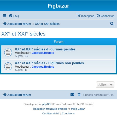
Figbazar
FAQ
Inscription
Connexion
R
Accueil du forum
XX° et XXI° siècles
e
XX° et XXI° siècles
c
Forum
h
e
XX° et XXI° siècles -Figurines peintes
Modérateur :
Jacques.Brulois
r
Sujets :
12
c
XX° et XXI° siècles - Figurines non peintes
Modérateur :
Jacques.Brulois
h
Sujets :
8
e
r
Aller
Accueil du forum
Fuseau horaire sur
UTC
Développé par
phpBB
® Forum Software © phpBB Limited
Traduction française officielle
©
Miles Cellar
Confidentialité
|
Conditions