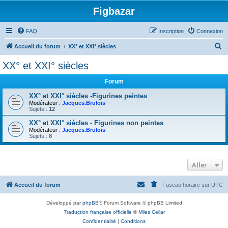
Figbazar
FAQ
Inscription
Connexion
R
Accueil du forum
XX° et XXI° siècles
e
XX° et XXI° siècles
c
Forum
h
e
XX° et XXI° siècles -Figurines peintes
Modérateur :
Jacques.Brulois
r
Sujets :
12
c
XX° et XXI° siècles - Figurines non peintes
Modérateur :
Jacques.Brulois
h
Sujets :
8
e
r
Aller
Accueil du forum
Fuseau horaire sur
UTC
Développé par
phpBB
® Forum Software © phpBB Limited
Traduction française officielle
©
Miles Cellar
Confidentialité
|
Conditions